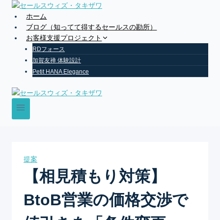
Skip
to
ホーム
content
ブログ（知ってて得するセールスの勘所）
お客様支援プロジェクト
RDフォース
加賀友禅 体験設計
Petit HANA Elegance
提案
【相見積もり対策】
BtoB営業の価格交渉で