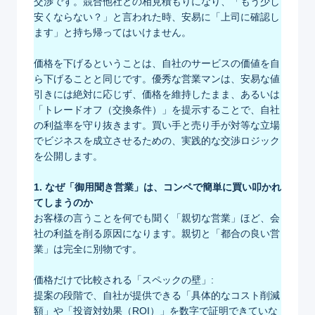
交渉です。競合他社との相見積もりになり、「もう少し
安くならない？」と言われた時、安易に「上司に確認し
ます」と持ち帰ってはいけません。
価格を下げるということは、自社のサービスの価値を自
ら下げることと同じです。優秀な営業マンは、安易な値
引きには絶対に応じず、価格を維持したまま、あるいは
「トレードオフ（交換条件）」を提示することで、自社
の利益率を守り抜きます。買い手と売り手が対等な立場
でビジネスを成立させるための、実践的な交渉ロジック
を公開します。
1. なぜ「御用聞き営業」は、コンペで簡単に買い叩かれ
てしまうのか
お客様の言うことを何でも聞く「親切な営業」ほど、会
社の利益を削る原因になります。親切と「都合の良い営
業」は完全に別物です。
価格だけで比較される「スペックの壁」:
提案の段階で、自社が提供できる「具体的なコスト削減
額」や「投資対効果（ROI）」を数字で証明できていな