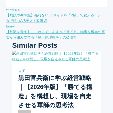
Tags:
投
Previous
【離脱率40%減】売れないECサイトを「2秒」で変える！デー
稿
タで勝つA/Bテスト改善術
Next
ナ
【常識を疑え】「これまで」をすべて捨てる。物事を根本の事
実から組み立てる「第一原理思考」の破壊力
ビ
Similar Posts
ゲ
ー
提案
シ
黒田官兵衛に学ぶ経営戦略
ョ
｜【2026年版】「勝てる構
ン
造」を構想し、現場を自走
させる軍師の思考法