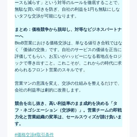
ースも減らす」という対等のルールを徹底することで、
無駄な買い叩きを防ぎ、自社の利益を1円も無駄にしな
いタフな交渉が可能になります。
まとめ：価格競争から脱却し、対等なビジネスパートナ
ーへ
BtoB営業における価格交渉は、単なる値引き合戦ではな
く「価値の交換」です。自社のサービスの価値を正当に
評価してもらい、お互いがハッピーになる着地点をロジ
ックで導き出すこと。これこそが、これからの時代に求
められるフロント営業のスキルです。
営業マンの意識を変え、交渉の仕組みを整えるだけで、
会社の利益率は劇的に改善します。
競合を出し抜き、高い利益率のまま成約を決める「タ
フ・ネゴシエーション（交渉術）」。営業チームの即戦
力化と営業組織の変革は、セールスウィズが請け負いま
す。
Post
#
価格交渉
#
取引条件