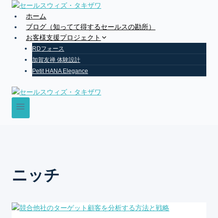
Skip
to
ホーム
content
ブログ（知ってて得するセールスの勘所）
お客様支援プロジェクト
RDフォース
加賀友禅 体験設計
Petit HANA Elegance
ニッチ