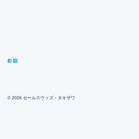
© 2026 セールスウィズ・タキザワ
ホーム
ブログ（知ってて得するセールスの勘所）