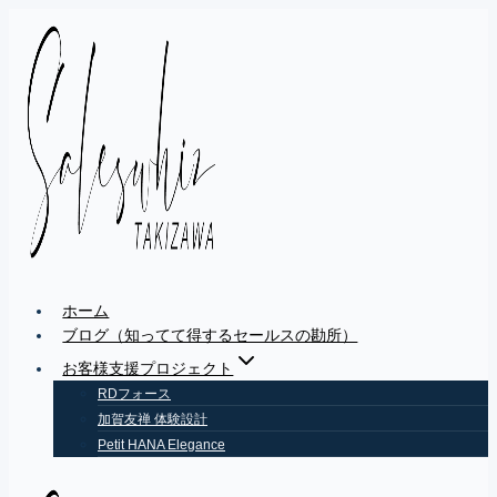
Skip
to
content
ホーム
ブログ（知ってて得するセールスの勘所）
お客様支援プロジェクト
RDフォース
加賀友禅 体験設計
Petit HANA Elegance