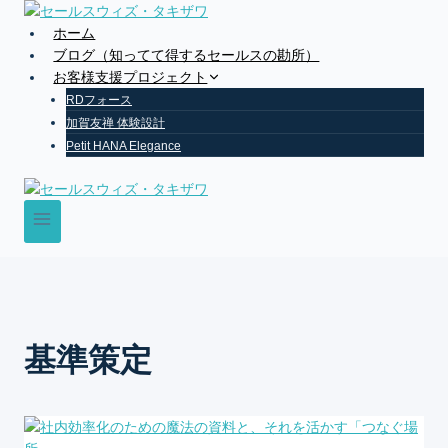
Skip
to
ホーム
content
ブログ（知ってて得するセールスの勘所）
お客様支援プロジェクト
RDフォース
加賀友禅 体験設計
Petit HANA Elegance
基準策定