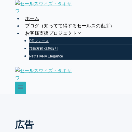
Skip
to
content
ホーム
ブログ（知ってて得するセールスの勘所）
お客様支援プロジェクト
RDフォース
加賀友禅 体験設計
Petit HANA Elegance
広告