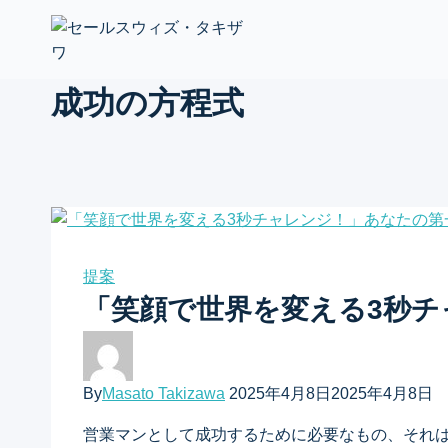
Skip
to
content
成功の方程式
提案
「笑顔で世界を変える3秒
By
Masato Takizawa
2025年4月8日
2025年4月8日
営業マンとして成功するために必要なもの、それ