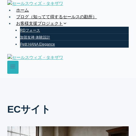
Skip
to
ホーム
content
ブログ（知ってて得するセールスの勘所）
お客様支援プロジェクト
RDフォース
加賀友禅 体験設計
Petit HANA Elegance
ECサイト