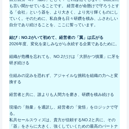
も言い聞かせていることです。 経営者が命懸けで守ろうとす
る「会社」という器を、より大きく、より光り輝くものにし
ていく。そのために、私自身も日々研鑽を積み、ふさわしい
自分であり続けることを、ここに誓っています。
結び：NO.2がいて初めて、経営者の「翼」は広がる
2026年度、変化を楽しみながら永続する企業であるために。
組織が危機を忘れても、NO.2だけは「大胆かつ慎重」に牙を
研ぎ続ける
仕組みの淀みを恐れず、アジャイルな挑戦を組織の力へと変
換する
経営者と共に、誰よりも人間力を磨き、研鑽を積み続ける
現場の「熱量」を通訳し、経営者の「覚悟」をロジックで守
る。
私共セールスウィズは、貴方が信頼するNO.2と共に、その
「器」をさらに大きく、強くしていくための最高のパートナ