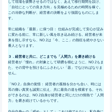
して現場を疲弊させるのではなく、あえて移行期間を設け、
「自社にとっての良き方向」を見極めるための時間を稼ぐ。
この冷静な判断が、経営者の決断をより強固なものにしま
す。
常に組織を「最新」に保つ目： 仕組みが完成して安心が淀み
に変わる前に、常に新しい風を吹き込み続ける。経営者が未
来を指し示すなら、NO.2は「今、ここ」の熱狂を絶やさない
番人となります。
３．経営者と共に、どこまでも「人間力」を磨き続ける
経営者が「憧れ」の対象として研鑽を積むように、NO.2もま
た、その背中を預けるにふさわしい「器」でなければなりま
せん。
「NO.2」自身の覚悟： 経営者の孤独を分かち合い、時には
耳の痛い真実も誠実に伝え、共に最良の道を模索する。それ
ができるのは、NO.2自身が経営者と同じだけの情熱で「人間
力」を磨き続けているからです。
自分自身への「戒め」として： これは他でもない、私自身に