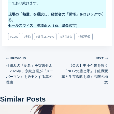
ーであり続けます。
現場の「熱量」を通訳し、経営者の「覚悟」をロジックで守
る。
セールスウィズ 瀧澤正人（石川県金沢市）
Post
#
COO
#
実戦
#
経営コンサル
#
経営参謀
#
豊臣秀長
Tags:
投
PREVIOUS
NEXT
仕組みの「淀み」を突破せよ
【金沢】中小企業を救う
稿
｜2026年、永続企業が『スー
「NO.2の盾と矛」｜組織変
パーマン』を必要とする真の
革と生存戦略を導く右腕の極
ナ
理由
意
ビ
Similar Posts
ゲ
ー