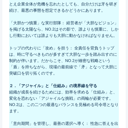
とえ企業全体が危機を忘れたとしても、自分だけは牙を研ぎ
続け、最悪の事態を想定できるかどうかにあります。
「大胆かつ慎重」な実行部隊： 経営者が「大胆なビジョン」
を掲げる太陽なら、NO.2はその影で、誰よりも慎重に、しか
し行動においては誰よりも大胆に動かなければなりません。
トップの代わりに「攻め」を担う： 全責任を背負うトップ
は、時に守るべきものが多すぎて大胆な一歩を踏み出すのに
制約が伴います。だからこそ、NO.2が緻密な戦略という
「盾」を持ちながら、現場の最前線で「矛」となって大胆に
突破口を切り拓くのです。
２．「アジャイル」と「仕組み」の境界線を守る
組織が成長を続けるためには、効率を求める「仕組み」と、
変化を恐れない「アジャイルな挑戦」の両輪が必要です。
NO.2は、この二つの最適なバランスを見極める司令塔となり
ます。
「意向期間」を管理し、最善の選択へ導く： 性急に答えを出