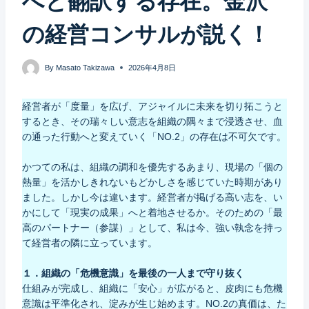
へと翻訳する存在。金沢
の経営コンサルが説く！
By
Masato Takizawa
2026年4月8日
経営者が「度量」を広げ、アジャイルに未来を切り拓こうと
するとき、その瑞々しい意志を組織の隅々まで浸透させ、血
の通った行動へと変えていく「NO.2」の存在は不可欠です。
かつての私は、組織の調和を優先するあまり、現場の「個の
熱量」を活かしきれないもどかしさを感じていた時期があり
ました。しかし今は違います。経営者が掲げる高い志を、い
かにして「現実の成果」へと着地させるか。そのための「最
高のパートナー（参謀）」として、私は今、強い執念を持っ
て経営者の隣に立っています。
１．組織の「危機意識」を最後の一人まで守り抜く
仕組みが完成し、組織に「安心」が広がると、皮肉にも危機
意識は平準化され、淀みが生じ始めます。NO.2の真価は、た