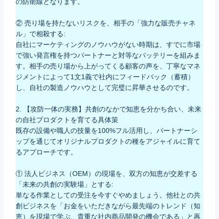
の防衛線となります。
② 売り場を持たないリスクを、相手の「強力な販売チャネ
ル」で相殺する:
自社にマーケティングのノウハウがない時期は、すでに市場
で強い発言権を持つパートナーと対等なバッテリーを組みま
す。相手の売り場から上がってくる顧客の声を、丁寧なマネ
ジメントによって1文1義で社内にフィードバック（蓄積）
し、自社の製造ノウハウとして完璧に昇華させるのです。
2. 【攻防一体の実務】共創のなかで知恵を分かち合い、未来
の自社プロダクトを育てる具体策
既存の設備や職人の技量を100%フル活用し、パートナーシ
ップを通じてオリジナルプロダクトの種をアジャイルに育て
るアプローチです。
① 法人ビジネス（OEM）の現場を、双方の知恵が交差する
「未来の共創の実験場」とする:
単なる作業としての受注を今すぐやめましょう。他社との共
創ビジネスを「お金をいただきながら最先端のトレンド（知
恵）を現場で学ぶ、貴重な社内商品開発の機会である」と再