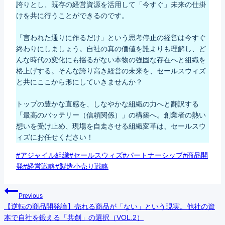
誇りとし、既存の経営資源を活用して「今すぐ」未来の仕掛
けを共に行うことができるのです。
「言われた通りに作るだけ」という思考停止の経営は今すぐ
終わりにしましょう。自社の真の価値を誰よりも理解し、ど
んな時代の変化にも揺るがない本物の強固な存在へと組織を
格上げする。そんな誇り高き経営の未来を、セールスウィズ
と共にここから形にしていきませんか？
トップの豊かな直感を、しなやかな組織の力へと翻訳する
「最高のバッテリー（信頼関係）」の構築へ。創業者の熱い
想いを受け止め、現場を自走させる組織変革は、セールスウ
ィズにお任せください！
Post
#
アジャイル組織
#
セールスウィズ
#
パートナーシップ
#
商品開
Tags:
発
#
経営戦略
#
製造小売り戦略
投
Previous
【逆転の商品開発論】売れる商品が「ない」という現実。他社の資
稿
本で自社を鍛える「共創」の選択（VOL.2）