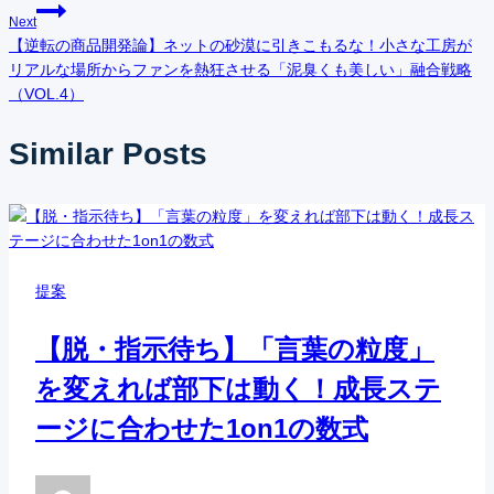
ナ
Next
【逆転の商品開発論】ネットの砂漠に引きこもるな！小さな工房が
ビ
リアルな場所からファンを熱狂させる「泥臭くも美しい」融合戦略
（VOL.4）
ゲ
Similar Posts
ー
シ
ョ
提案
ン
【脱・指示待ち】「言葉の粒度」
を変えれば部下は動く！成長ステ
ージに合わせた1on1の数式