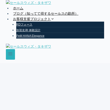
Skip
to
ホーム
content
ブログ（知ってて得するセールスの勘所）
お客様支援プロジェクト
RDフォース
加賀友禅 体験設計
Petit HANA Elegance