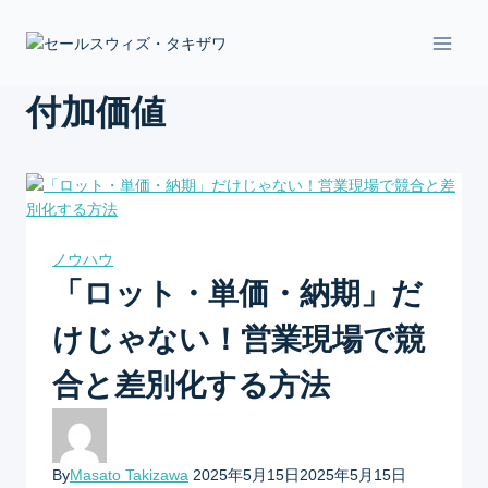
Skip
to
content
付加価値
ノウハウ
「ロット・単価・納期」だ
けじゃない！営業現場で競
合と差別化する方法
By
Masato Takizawa
2025年5月15日
2025年5月15日