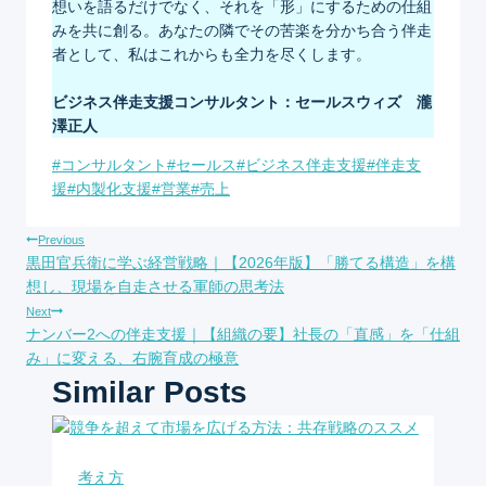
想いを語るだけでなく、それを「形」にするための仕組
みを共に創る。あなたの隣でその苦楽を分かち合う伴走
者として、私はこれからも全力を尽くします。
ビジネス伴走支援コンサルタント：セールスウィズ 瀧
澤正人
Post
#
コンサルタント
#
セールス
#
ビジネス伴走支援
#
伴走支
Tags:
援
#
内製化支援
#
営業
#
売上
投
Previous
黒田官兵衛に学ぶ経営戦略｜【2026年版】「勝てる構造」を構
稿
想し、現場を自走させる軍師の思考法
Next
ナ
ナンバー2への伴走支援｜【組織の要】社長の「直感」を「仕組
み」に変える、右腕育成の極意
ビ
Similar Posts
ゲ
ー
考え方