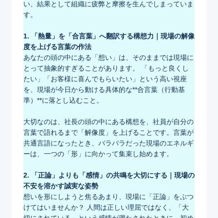
い、結果として組織に疲弊と摩擦を生んでしまっていま
す。
1. 「熱量」を「合言葉」へ翻訳する構想力｜現場の解像
度を上げる言葉の作法
あなたの頭の中にある「想い」は、そのままでは現場に
とって抽象的すぎることがあります。 「もっと良くし
たい」「お客様に喜んでもらいたい」という高い視座
を、現場が今日から動ける具体的な**合言葉（行動基
準）**に落とし込むこと。
大切なのは、社長の頭の中にある構想を、社員が自分の
言葉で語れるまで「解像度」を上げることです。言葉が
共通言語になったとき、バラバラだった現場のエネルギ
ーは、一つの「形」に向かって集束し始めます。
2. 「正論」よりも「感情」の共鳴を大切にする｜現場の
不安を溶かす誠実な姿勢
想いを形にしようと焦るあまり、現場に「正論」をぶつ
けてはいませんか？ 人間は正しい理屈ではなく、「大
切にされている」という感情が満たされたときに、初め