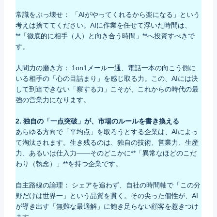
常識をぶっ壊せ： 「AIがやってくれるから楽になる」という
考えは捨ててください。AIに作業を任せて浮いた時間は、
**「徹底的に相手（人）と向き合う時間」**へ投資すべきで
す。
人間力の磨き方： 1on1メール一通、電話一本の向こう側に
いる相手の「心の目詰まり」を感じ取る力。この、AIには決
して到達できない「察する力」こそが、これからの時代の最
強の営業力になります。
2. 独自の「一点突破」が、市場のルールを書き換える
あらゆる方向で「平均点」を取ろうとする企業は、AIによっ
て淘汰されます。生き残るのは、独自の技術、営業力、生産
力、あるいは仕入力――そのどこかに**「異常なほどのこだ
わり（執念）」**を持つ企業です。
自主路線の論理： シェアを追わず、自社の時間軸で「この分
野だけは世界一」という品質を貫く。その尖った個性が、AI
が導き出す「無難な最適解」に飽き足らない顧客を惹きつけ