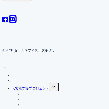
© 2026 セールスウィズ・タキザワ
ホーム
ブログ（知ってて得するセールスの勘所）
Expand
お客様支援プロジェクト
child
menu
RDフォース
加賀友禅 体験設計
Petit HANA Elegance