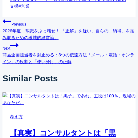
Tags:
支援
#
営業
投
Previous
2026年度 常識をぶっ壊せ！ 「正解」を疑い、自らの「納得」を掴
稿
み取るための破壊的経営論。
ナ
Next
商品企画担当者を射止める：3つの伝達方法「メール・電話・オンラ
ビ
イン」の役割と「使い分け」の正解
ゲ
Similar Posts
ー
シ
ョ
考え方
ン
【真実】コンサルタントは「黒