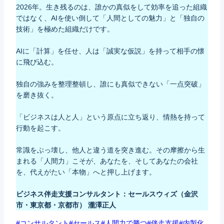
2026年。生き残るのは、誰かの真似をして効率を追った組織
ではなく、AIを使い倒して「人間としての魅力」と「独自の
技術」を極めた組織だけです。
AIに「計算」を任せ、人は「誠実な仮説」を持って相手の懐
に飛び込む。
独自の強みを整理整頓し、誰にも真似できない「一点突破」
を磨き抜く。
「ビジネスは人と人」という原点に立ち返り、情熱を持って
行動を起こす。
常識をぶっ壊し、他人と違う道を突き進む。その摩擦から生
まれる「人間力」こそが、あなたを、そしてあなたの会社
を、代えがたい「本物」へと押し上げます。
ビジネス伴走支援コンサルタント：セールスウィズ（金沢
市・東京都・京都市） 瀧澤正人
Post
#
コンサルタント
#
セールス
#
人間力で勝つ
#
伴走支援
#
内製化