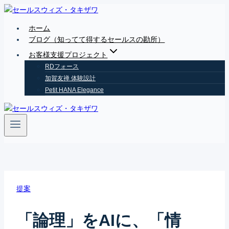
Skip
to
ホーム
content
ブログ（知ってて得するセールスの勘所）
お客様支援プロジェクト
RDフォース
加賀友禅 体験設計
Petit HANA Elegance
提案
「論理」をAIに、「情