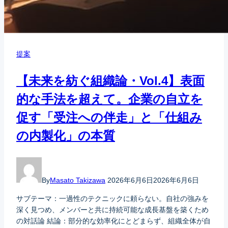
提案
【未来を紡ぐ組織論・Vol.4】表面
的な手法を超えて。企業の自立を
促す「受注への伴走」と「仕組み
の内製化」の本質
By
Masato Takizawa
2026年6月6日
2026年6月6日
サブテーマ：一過性のテクニックに頼らない。自社の強みを
深く見つめ、メンバーと共に持続可能な成長基盤を築くため
の対話論 結論：部分的な効率化にとどまらず、組織全体が自