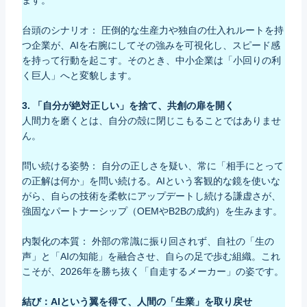
ます。
台頭のシナリオ： 圧倒的な生産力や独自の仕入れルートを持
つ企業が、AIを右腕にしてその強みを可視化し、スピード感
を持って行動を起こす。そのとき、中小企業は「小回りの利
く巨人」へと変貌します。
3. 「自分が絶対正しい」を捨て、共創の扉を開く
人間力を磨くとは、自分の殻に閉じこもることではありませ
ん。
問い続ける姿勢： 自分の正しさを疑い、常に「相手にとって
の正解は何か」を問い続ける。AIという客観的な鏡を使いな
がら、自らの技術を柔軟にアップデートし続ける謙虚さが、
強固なパートナーシップ（OEMやB2Bの成約）を生みます。
内製化の本質： 外部の常識に振り回されず、自社の「生の
声」と「AIの知能」を融合させ、自らの足で歩む組織。これ
こそが、2026年を勝ち抜く「自走するメーカー」の姿です。
結び：AIという翼を得て、人間の「生業」を取り戻せ