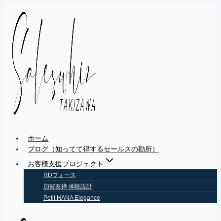
Skip
to
content
ホーム
ブログ（知ってて得するセールスの勘所）
お客様支援プロジェクト
RDフォース
加賀友禅 体験設計
Petit HANA Elegance