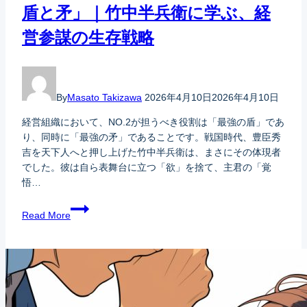
盾と矛」｜竹中半兵衛に学ぶ、経
営参謀の生存戦略
By
Masato Takizawa
2026年4月10日
2026年4月10日
経営組織において、NO.2が担うべき役割は「最強の盾」であ
り、同時に「最強の矛」であることです。戦国時代、豊臣秀
吉を天下人へと押し上げた竹中半兵衛は、まさにその体現者
でした。彼は自ら表舞台に立つ「欲」を捨て、主君の「覚
悟…
Read More