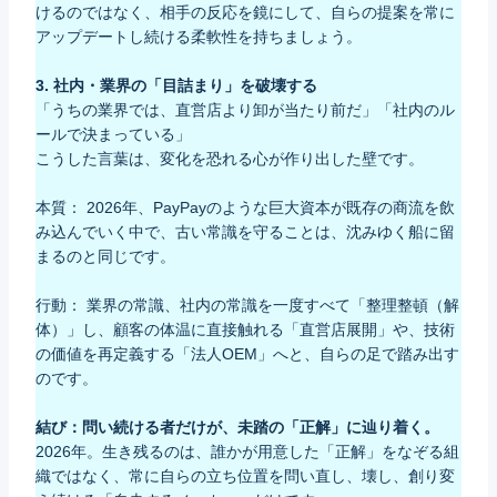
けるのではなく、相手の反応を鏡にして、自らの提案を常に
アップデートし続ける柔軟性を持ちましょう。
3. 社内・業界の「目詰まり」を破壊する
「うちの業界では、直営店より卸が当たり前だ」「社内のル
ールで決まっている」
こうした言葉は、変化を恐れる心が作り出した壁です。
本質： 2026年、PayPayのような巨大資本が既存の商流を飲
み込んでいく中で、古い常識を守ることは、沈みゆく船に留
まるのと同じです。
行動： 業界の常識、社内の常識を一度すべて「整理整頓（解
体）」し、顧客の体温に直接触れる「直営店展開」や、技術
の価値を再定義する「法人OEM」へと、自らの足で踏み出す
のです。
結び：問い続ける者だけが、未踏の「正解」に辿り着く。
2026年。生き残るのは、誰かが用意した「正解」をなぞる組
織ではなく、常に自らの立ち位置を問い直し、壊し、創り変