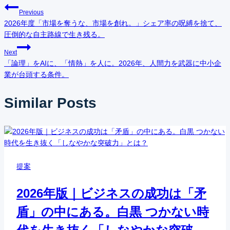
投
Previous
2026年度「市場を奪うな、市場を創れ。」シェア率の呪縛を捨て、
稿
圧倒的な自主路線で生き残る。
ナ
Next
「論理」をAIに、「情熱」を人に。2026年、人間力を武器に中小企
ビ
業が台頭する条件。
ゲ
Similar Posts
ー
シ
ョ
提案
ン
2026年版｜ビジネスの成功は「矛
盾」の中にある。白黒 つかない時