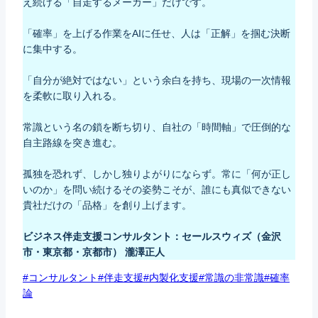
え続ける「自走するメーカー」だけです。
「確率」を上げる作業をAIに任せ、人は「正解」を掴む決断
に集中する。
「自分が絶対ではない」という余白を持ち、現場の一次情報
を柔軟に取り入れる。
常識という名の鎖を断ち切り、自社の「時間軸」で圧倒的な
自主路線を突き進む。
孤独を恐れず、しかし独りよがりにならず。常に「何が正し
いのか」を問い続けるその姿勢こそが、誰にも真似できない
貴社だけの「品格」を創り上げます。
ビジネス伴走支援コンサルタント：セールスウィズ（金沢
市・東京都・京都市） 瀧澤正人
Post
#
コンサルタント
#
伴走支援
#
内製化支援
#
常識の非常識
#
確率
Tags:
論