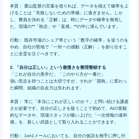
本質： 栗山監督の言葉を借りれば、データを揃えて確率を上
げることは「失敗しないための準備」に過ぎません。しか
し、勝負を決める「正解」は、時にデータや確率を無視し
た、現場の**「執念」や「直感」**の中に潜んでいます。
行動： 既存市場のシェア率という「数字の確率」を追うのを
やめ、自社の聖地で「一対一の感動（正解）」を創り出すこ
とに全霊を注ぐべきです。
2. 「自分は正しい」という傲慢さを整理整頓する
「これが自分の美学だ」「このやり方が一番だ」
強い意志を持つことは大切ですが、それが「固執」に変わっ
た瞬間、組織の自走力は失われます。
本質： 常に「本当にこれが正しいのか？」と問い続ける謙虚
さが必要です。自分の正しさを疑うことで初めて、AIの客観
的なデータや、現場スタッフが吸い上げた「一次情報の違和
感」を、新しい武器として取り入れることができます。
行動： 1on1メールにおいても、自分の仮説を相手に押し付