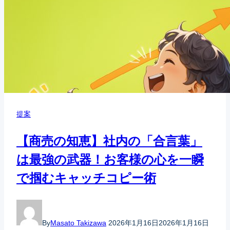
提案
【商売の知恵】社内の「合言葉」
は最強の武器！お客様の心を一瞬
で掴むキャッチコピー術
By
Masato Takizawa
2026年1月16日
2026年1月16日