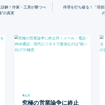
は誤解！作家・工房が勝つべ
停滞を打ち破る！「現状
略”の真実
考え方
究極の営業論争に終止