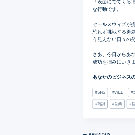
「表面にでてくる
な行動です。
セールスウィズが
恐れず挑戦する勇
う見えない日々の
さあ、今日からあ
成功を掴みにいき
あなたのビジネス
Post
#
SNS
#
WEB
#
Tags:
#
商談
#
営業
#
PREVIOUS