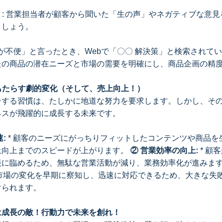
）: 営業担当者が顧客から聞いた「生の声」やネガティブな意見
ましょう。
〇が不便」と言ったとき、Webで「〇〇 解決策」と検索されて
たの商品の潜在ニーズと市場の需要を明確にし、商品企画の精
がもたらす劇的変化（そして、売上向上！）
チする習慣は、たしかに地道な努力を要求します。しかし、そ
ネスが飛躍的に成長する未来です。
:
* 顧客のニーズにがっちりフィットしたコンテンツや商品を
上向上までのスピードが上がります。
② 営業効率の向上:
* 顧
談に臨めるため、無駄な営業活動が減り、業務効率化が進みま
 市場の変化を早期に察知し、迅速に対応できるため、大きな失
けられます。
は成長の敵！行動力で未来を創れ！