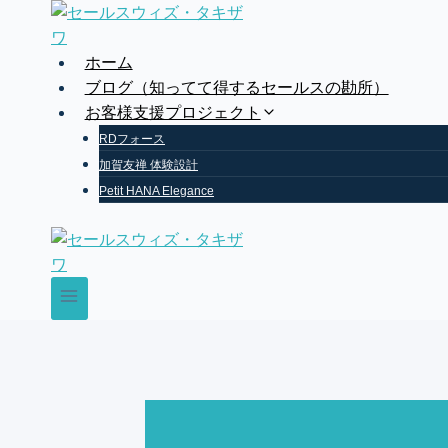
Skip
to
content
ホーム
ブログ（知ってて得するセールスの勘所）
お客様支援プロジェクト
RDフォース
加賀友禅 体験設計
Petit HANA Elegance