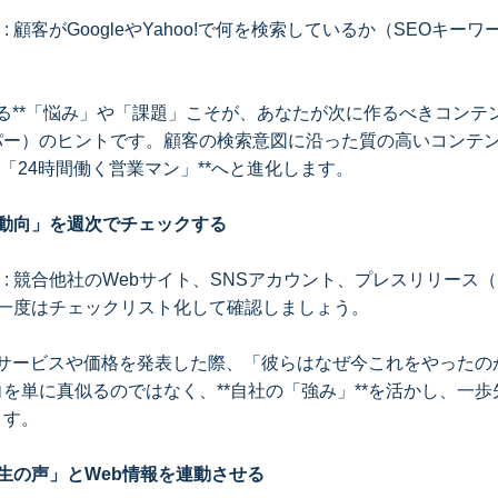
: 顧客がGoogleやYahoo!で何を検索しているか（SEOキー
する**「悩み」や「課題」こそが、あなたが次に作るべきコンテン
パー）のヒントです。顧客の検索意図に沿った質の高いコンテ
*「24時間働く営業マン」**へと進化します。
の動向」を週次でチェックする
: 競合他社のWebサイト、SNSアカウント、プレスリリース（PR
週に一度はチェックリスト化して確認しましょう。
いサービスや価格を発表した際、「彼らはなぜ今これをやったの
を単に真似るのではなく、**自社の「強み」**を活かし、一
ます。
生の声」とWeb情報を連動させる