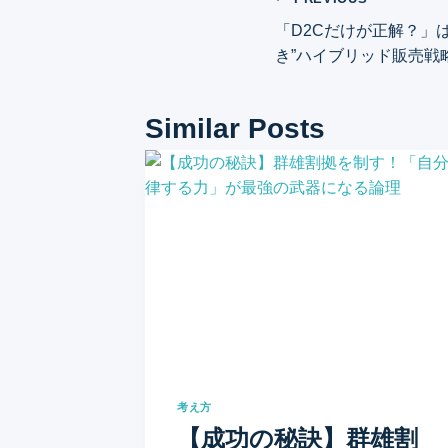
投
「D2Cだけが正解？」
稿
き”ハイブリッド販売戦
ナ
Similar Posts
ビ
ゲ
ー
シ
ョ
ン
考え方
【成功の秘訣】群雄割