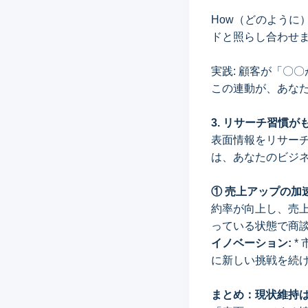
How（どのように
ドと照らし合わせ
実践: 顧客が「〇
この連動が、あな
3. リサーチ習慣
表面情報をリサー
は、あなたのビジ
① 売上アップの加速
約率が向上し、売
っている状態で商
イノベーション:
*
に新しい挑戦を続
まとめ：現状維持