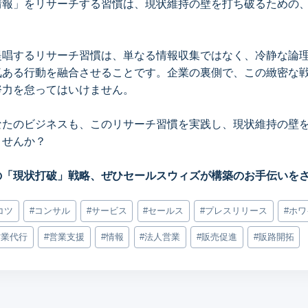
情報」をリサーチする習慣は、現状維持の壁を打ち破るための
提唱するリサーチ習慣は、単なる情報収集ではなく、冷静な論
気ある行動を融合させることです。企業の裏側で、この緻密な
努力を怠ってはいけません。
なたのビジネスも、このリサーチ習慣を実践し、現状維持の壁
ませんか？
の「現状打破」戦略、ぜひセールスウィズが構築のお手伝いを
コツ
#
コンサル
#
サービス
#
セールス
#
プレスリリース
#
ホワ
営業代行
#
営業支援
#
情報
#
法人営業
#
販売促進
#
販路開拓