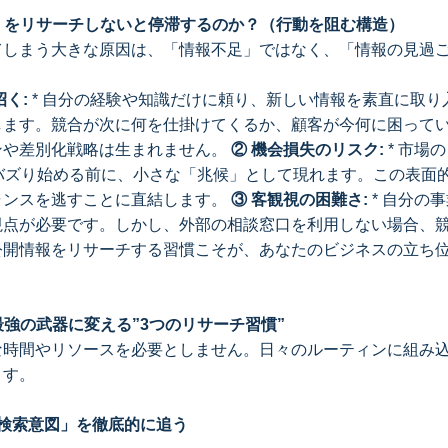
報」をリサーチしないと停滞するのか？（行動を阻む構造）
てしまう大きな原因は、「情報不足」ではなく、「情報の見過
く:
* 自分の経験や知識だけに頼り、新しい情報を素直に取り
します。競合が次に何を仕掛けてくるか、顧客が今何に困って
ンや差別化戦略は生まれません。
② 機会損失のリスク:
* 市場
でバズり始める前に、小さな「兆候」として現れます。この表面
ャンスを逃すことに直結します。
③ 客観視の困難さ:
* 自分の
視点が必要です。しかし、外部の相談窓口を利用しない場合、
公開情報をリサーチする習慣こそが、あなたのビジネスの立ち
を最強の武器に変える”3つのリサーチ習慣”
な時間やリソースを必要としません。日々のルーティンに組み
ます。
検索意図」を徹底的に追う