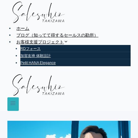
Skip
to
content
ホーム
ブログ（知ってて得するセールスの勘所）
お客様支援プロジェクト
RDフォース
加賀友禅 体験設計
Petit HANA Elegance