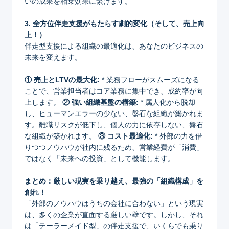
いの成果を相乗効果に繋げます。
3. 全方位伴走支援がもたらす劇的変化（そして、売上向
上！）
伴走型支援による組織の最適化は、あなたのビジネスの
未来を変えます。
① 売上とLTVの最大化:
* 業務フローがスムーズになる
ことで、営業担当者はコア業務に集中でき、成約率が向
上します。
② 強い組織基盤の構築:
* 属人化から脱却
し、ヒューマンエラーの少ない、盤石な組織が築かれま
す。離職リスクが低下し、個人の力に依存しない、盤石
な組織が築かれます。
③ コスト最適化:
* 外部の力を借
りつつノウハウが社内に残るため、営業経費が「消費」
ではなく「未来への投資」として機能します。
まとめ：厳しい現実を乗り越え、最強の「組織構成」を
創れ！
「外部のノウハウはうちの会社に合わない」という現実
は、多くの企業が直面する厳しい壁です。しかし、それ
は「テーラーメイド型」の伴走支援で、いくらでも乗り