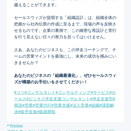
越えることができます。
セールスウィズが提唱する「組織設計」は、組織全体の
把握から社内伝票の作成に至るまで、現場の声を反映さ
せるものです。企業の裏側で、この緻密な再設計と実行
を行う見えない日々の努力を怠ってはいけません。
さあ、あなたのビジネスも、この伴走コーチングで、チ
ームの営業マインドを最強にし、未来の成功を掴みにい
きませんか？
あなたのビジネスの「組織最適化」、ぜひセールスウィ
ズが構築のお手伝いをさせてください！
Post
#
コツ
#
コンサルタント
#
コンサルティング
#
サービス
#
セ
Tags:
ールス
#
ビジネス伴走支援コンサルタント
#
伴走支援型
#
商談
#
営業
#
営業代行
#
営業支援
#
法人営業
#
組織
#
課題解
決
#
販売促進
#
販路開拓
投
Previous