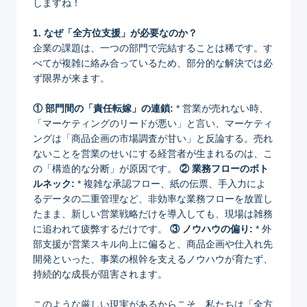
しますね！
1. なぜ「全方位支援」が必要なのか？
企業の課題は、一つの部門で完結することは稀です。す
べてが複雑に絡み合っているため、部分的な解決では必
ず限界が来ます。
① 部門間の「責任転嫁」の連鎖:
* 営業が売れない時、
「マーケティングのリードが悪い」と言い、マーケティ
ングは「商品企画の市場調査が甘い」と反論する。売れ
ないことを営業のせいにする経営者が生まれるのは、こ
の「構造的な分断」が原因です。
② 業務フローのボト
ルネック:
* 複雑な承認フロー、紙の伝票、手入力によ
るデータの二重管理など、非効率な業務フローを放置し
たまま、新しい営業戦略だけを導入しても、現場は雑務
に追われて疲弊するだけです。
③ ノウハウの偏り:
* 外
部支援が営業スキル向上に偏ると、商品企画や仕入れ先
開発といった、事業の根幹を支えるノウハウが育たず、
持続的な成長が阻害されます。
このような厳しい現実があるからこそ、私たちは「全方