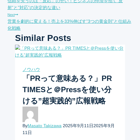
信頼を失うのは「反応」のせい！ビジネスの停滞を招く”反
稿
射”と”対応”の決定的な違い
Next
ナ
営業を劇的に変える！売上を33%伸ばす”3つの黄金則”と仕組み
化戦略
ビ
Similar Posts
ゲ
ー
ノウハウ
シ
「PRって意味ある？」PR
ョ
TIMESと＠Pressを使い分
ン
ける”超実践的”広報戦略
By
Masato Takizawa
2025年9月11日
2025年9月
11日