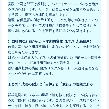
実践: 上司と部下は役割としてパートナーシップのもと働け
る環境を創ります。リーダーは自己肯定を促進する言葉かけ
を意識し、部下の自律性を尊重します。
論理: 森保監督の例が示す通り、この対等な精神はチームワ
ークを強化し、すべての社員が「自分事」として取り組み、
勝つ為にあらゆることを実行する組織文化を築きます。
3. 自律的な組織がもたらす劇的変化（LTVと永続資産）
自律に基づいた組織変革は、あなたのビジネスに予測不能な
成長をもたらします。
LTVと売上の最大化: 顧客への価値提案が論理的かつ一貫性を
持ち、**LTV（顧客生涯価値）**が最大化します。
強い組織基盤の構築: 離職リスクが低下し、永続資産となる
ノウハウが社内に定着します。
まとめ：成功の秘訣は「自律」と「実行」の連鎖にある
群雄割拠のビジネスの世界で勝ち抜く秘訣は、**自分を律す
る力（自律）に集約されます。この自律が、「成功するイメ
ージを頭に描き、勝つ為にあらゆることを実行すること」**