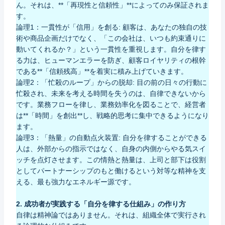
ん。それは、**「再現性と信頼性」**によってのみ保証されま
す。
論理1：一貫性が「信用」を創る: 顧客は、あなたの独自の技
術や商品企画だけでなく、「この会社は、いつも約束通りに
動いてくれるか？」という一貫性を重視します。自分を律す
る力は、ヒューマンエラーを防ぎ、顧客ロイヤリティの根幹
である**「信頼残高」**を着実に積み上げていきます。
論理2：「忙殺のループ」からの脱却: 目の前の日々の行動に
忙殺され、未来を考える時間を失うのは、自律できないから
です。業務フローを律し、業務効率化を図ることで、経営者
は**「時間」を創出**し、戦略的思考に集中できるようになり
ます。
論理3：「熱量」の自動点火装置: 自分を律することができる
人は、外部からの指示ではなく、自身の内側からやる気スイ
ッチを点灯させます。この情熱と熱量は、上司と部下は役割
としてパートナーシップのもと働けるという対等な精神を支
える、最も強力なエネルギー源です。
2. 成功者が実践する「自分を律する仕組み」の作り方
自律は精神論ではありません。それは、組織全体で実行され