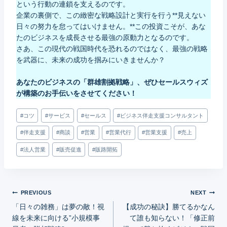
という行動の連鎖を支えるのです。
企業の裏側で、この緻密な戦略設計と実行を行う**見えない
日々の努力を怠ってはいけません。**この投資こそが、あな
たのビジネスを成長させる最強の原動力となるのです。
さあ、この現代の戦国時代を恐れるのではなく、最強の戦略
を武器に、未来の成功を掴みにいきませんか？
あなたのビジネスの「群雄割拠戦略」、ぜひセールスウィズ
が構築のお手伝いをさせてください！
Post
#
コツ
#
サービス
#
セールス
#
ビジネス伴走支援コンサルタント
Tags:
#
伴走支援
#
商談
#
営業
#
営業代行
#
営業支援
#
売上
#
法人営業
#
販売促進
#
販路開拓
投
PREVIOUS
NEXT
「日々の雑務」は夢の敵！視
【成功の秘訣】勝てるかなん
稿
線を未来に向ける”小規模事
て誰も知らない！「修正前