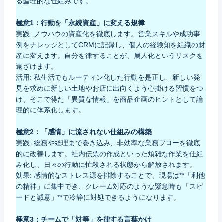
る論理的な仕組みです。
極意1：行動を「永続資産」に変える規律
実践: ノウハウの資産化を徹底します。営業スキルや成功事
例をナレッジとしてCRMに記録し、個人の経験知を組織の財
産に変えます。自分を律することが、属人化というリスクを
遠ざけます。
活用: 私生活でもルーティン化した行動を是正し、新しい発
見を求めに新しい土地やお店に出向くよう心掛ける習慣をつ
け、そこで得た「異質な情報」を商品企画のヒントとして論
理的に体系化します。
極意2：「感情」に流されない仕組みの構築
実践: 総務や経理まで巻き込み、非効率な業務フローを徹底
的に改善します。社内伝票の作成といった煩雑な作業を仕組
み化し、日々の行動に忙殺される状態から解放されます。
効果: 感情的なストレス源を排除することで、現場は**「利他
の精神」に集中でき、クレーム対応のような緊急時も「スピ
ードと誠意」**で冷静に対処できるようになります。
極意3：チームで「対等」を律する言葉かけ