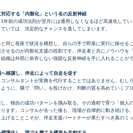
ドに対応する「内製化」という名の反射神経
、1年前の成功法則が翌月には通用しなくなるほど高速化してい
していては、決定的なチャンスを逃してしまいます。
長と同じ視座で状況を構想し、自らの手で即座に実行に移せる
積させるのが内製化支援の役割です。伴走者と共にノウハウを
、組織は外部に依存しない強固な反射神経を手に入れることが
現場へ移譲し、伴走によって自走を促す
、コンサルタントが実務を代行することではありません。むし
るように、隣で「問い」を投げかけ、判断の質を高めていくプ
誤し、独自の成功パターンを掴み取る。その過程で育つ「個人
なります。コンサルが去った後も、現場が自律的に動き続ける
り上げることこそが、伴走支援パートナーが果たすべき真のミ
」を標準化し、誰でも勝てる構造を共創する