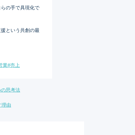
自らの手で具現化で
支援という共創の最
営業
#
売上
めの思考法
す理由