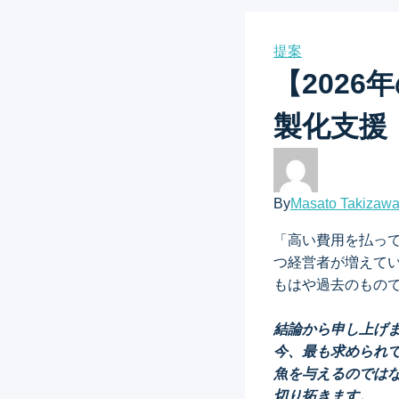
提案
【202
製化支援
By
Masato Takizaw
「高い費用を払っ
つ経営者が増えて
もはや過去のもの
結論から申し上げま
今、最も求められ
魚を与えるのでは
切り拓きます。