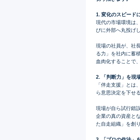
1. 変化のスピー
現代の市場環境は
びに外部へ丸投げ
現場の社員が、社
る力」を社内に蓄
血肉化することで
2. 「判断力」を
「伴走支援」とは
ら意思決定を下せ
現場が自ら試行錯
企業の真の資産と
た自走組織」を創
3. 「プロの作法