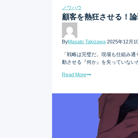
ゲ
ノウハウ
ー
顧客を熱狂させる！論
シ
ョ
By
Masato Takizawa
2025年12月1
ン
「戦略は完璧だ。現場も仕組み通
動させる『何か』を失っていないか
Read More