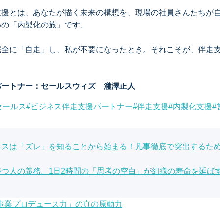
支援とは、あなたが描く未来の構想を、現場の社員さんたちが
めの「内製化の旅」です。
完全に「自走」し、私が不要になったとき。それこそが、伴走
パートナー：セールスウィズ 瀧澤正人
セールス
#
ビジネス伴走支援パートナー
#
伴走支援
#
内製化支援
#
ネスは「ズレ」を知ることから始まる！凡事徹底で突出するた
つ人の義務。1日2時間の「思考の空白」が組織の寿命を延ば