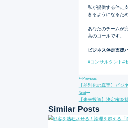
私が提供する伴走
きるようになるた
あなたのチームが
高のゴールです。
ビジネス伴走支援
Post
#
コンサルタント
#
Tags:
投
Previous
【差別化の真実】ビジ
稿
Next
【未来投資】決定権を持
ナ
Similar Posts
ビ