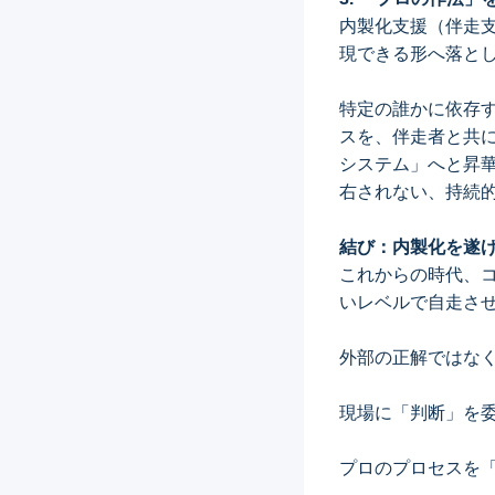
内製化支援（伴走
現できる形へ落と
特定の誰かに依存
スを、伴走者と共
システム」へと昇
右されない、持続
結び：内製化を遂
これからの時代、
いレベルで自走さ
外部の正解ではな
現場に「判断」を
プロのプロセスを