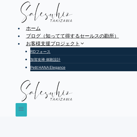
Skip
to
content
ホーム
ブログ（知ってて得するセールスの勘所）
お客様支援プロジェクト
RDフォース
加賀友禅 体験設計
Petit HANA Elegance