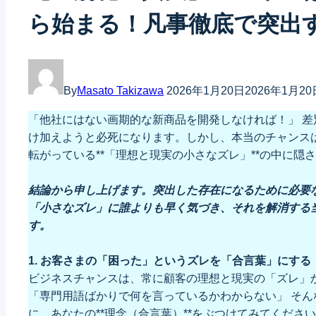
ら始まる！凡事徹底で突出
By
Masato Takizawa
2026年1月20日
2026年1月20
「他社にはない画期的な新商品を開発しなければ！」 
け加えようと必死になります。しかし、本当のチャンス
転がっている**「理想と現実の小さなズレ」**の中に隠
結論から申し上げます。突出した存在になるために必要
「小さなズレ」に誰よりも早く気づき、それを解消する
す。
1. お客さまの「困った」というズレを「合言葉」にする
ビジネスチャンスは、常に顧客の理想と現実の「ズレ」
「専門用語ばかりで何を言っているかわからない」 そ
に、あなたの**理念（合言葉）**をぶつけてみてくださ