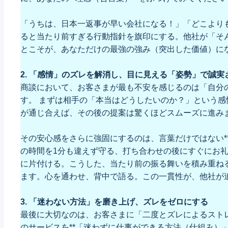
「うちは、日本一返事が早い会社になる！」「どこより
ると当たり前すぎる行動指針を旗印にする。他社が「そ
とこそが、あなただけの最強の強み（突出した価値）に
2. 「感情」のズレを解消し、目に見える「姿勢」で誠実
商談において、お客さまが最も不安を感じるのは「自分
す。 まずは相手の「本当はどうしたいのか？」という
が通じ合えば、その後の提案は驚くほどスムーズに進み
その安心感をさらに強固にするのは、言葉だけではない**
の時間を1分も違えず守る、打ち合わせの後にすぐにお
に片付ける。こうした、当たり前の振る舞いを積み重ね
ます。心を通わせ、背中で語る。この一貫性が、他社が
3. 「迷わない方法」を磨き上げ、ズレをゼロにする
最後に大切なのは、お客さまに「二度とズレによるスト
のサービスを**「迷わずに仕事ができる方法（仕組み）