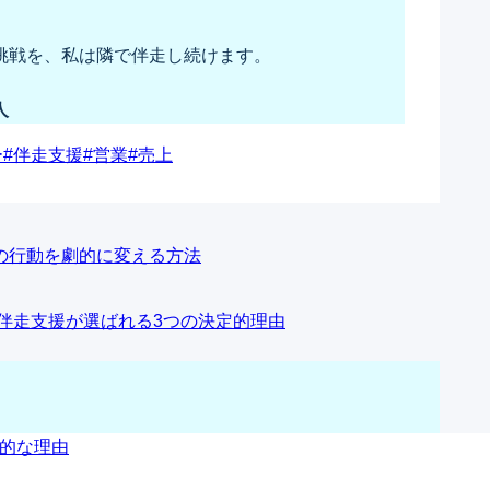
挑戦を、私は隣で伴走し続けます。
人
ー
#
伴走支援
#
営業
#
売上
の行動を劇的に変える方法
・伴走支援が選ばれる3つの決定的理由