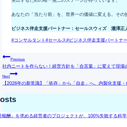
突出するための唯一無二のステージが待っています。
あなたの「当たり前」を、世界一の価値に変える。その
ビジネス伴走支援パートナー：セールスウィズ 瀧澤正
Post
#
コンサルタント
#
セールス
#
ビジネス伴走支援パートナ
Tags:
投
Previous
社内ニートを作らない！経営方針を「合言葉」に変えて現場
稿
Next
ナ
【2026年の新常識】「依存」から「自走」へ。内製化支援
ビ
Posts
ゲ
ー