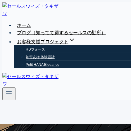
Skip
to
content
ホーム
ブログ（知ってて得するセールスの勘所）
お客様支援プロジェクト
RDフォース
加賀友禅 体験設計
Petit HANA Elegance