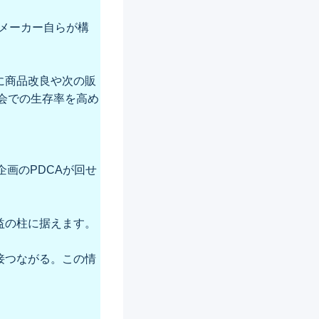
をメーカー自らが構
に商品改良や次の販
社会での生存率を高め
画のPDCAが回せ
益の柱に据えます。
接つながる。この情