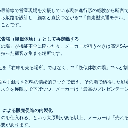
最前線で営業現場を支援している現在進行形の経験から断言でき
ら販路を設計し、顧客と直接つながる**「自走型流通モデル」
うことです。
「広告塔（疑似体験）」として再定義する
較の場」が機能不全に陥った今、メーカーが狙うべきは高速SA
を持った顧客が集まる場所です。
点を「在庫を売る場所」ではなく、**「疑似体験の場」**へと
語や手触りを20%の情緒的フックで伝え、その場で納得した顧
リスクを極限まで下げつつ、メーカーは「最高のプレゼンテー
法則」による販売促進の内製化
ものを仕入れる」という大原則がある以上、メーカーは「売れ
必要があります。