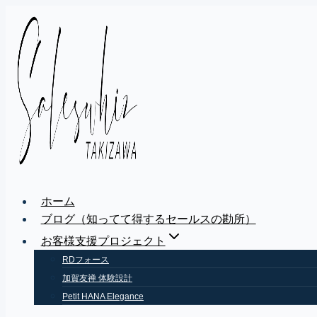
Skip
to
content
ホーム
ブログ（知ってて得するセールスの勘所）
お客様支援プロジェクト
RDフォース
加賀友禅 体験設計
Petit HANA Elegance