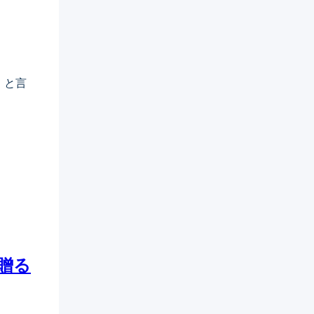
」と言
贈る