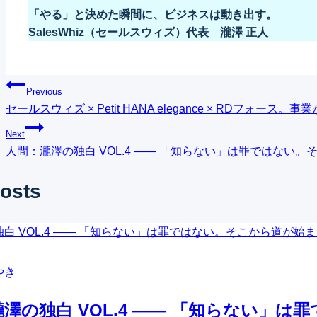
「やる」と決めた瞬間に、ビジネスは動き出す。
SalesWhiz（セールスウィズ）代表 瀧澤 正人
投
Previous
セールスウィズ × Petit HANA elegance × RDフォ
稿
Next
ナ
人間：瀧澤の独白 VOL.4 ―― 「知らない」は罪ではない
ビ
Posts
ゲ
ー
シ
やき
ョ
澤の独白 VOL.4 ―― 「知らない」