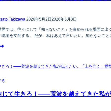
ン
sato Takizawa
2026年5月2日
2026年5月3日
世界では、往々にして「知らないこと」を責められる場面に出
が現場を支配する。 だが、私はあえて言いたい。知らないこと
やき
信じて生きろ！――荒波を越えてきた私