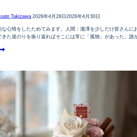
sato Takizawa
2026年4月28日
2026年4月30日
的な心情をしたためてみます。人間：瀧澤を少しだけ皆さんにお
できた道のりを振り返ればそこには常に「孤独」があった。誰