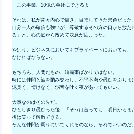
「この事業、10億の会社にできるよ」
それは、私が常々内心で描き、目指してきた景色だった
自分一人の確信も強いが、尊敬するその方の口から放た
る」と、心の底から改めて決意が固まった。
やはり、ビジネスにおいてもプライベートにおいても、
なければならない。
もちろん、人間だもの、綺麗事ばかりではない。
時には仲間と酒を酌み交わし、不平不満や愚痴をぶちま
泥臭く、情けなく、弱音を吐く夜があってもいい。
大事なのはその先だ。
ひとしきり愚痴った後、「そうは言っても、明日からま
後は笑って解散できる。
そんな仲間が周りにいてくれるのなら、それでいいのだ