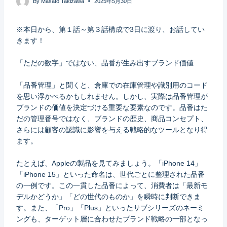
By
Masato Takizawa
2025年5月30日
※本日から、第１話～第３話構成で3日に渡り、お話してい
きます！
「ただの数字」ではない、品番が生み出すブランド価値
「品番管理」と聞くと、倉庫での在庫管理や識別用のコード
を思い浮かべるかもしれません。しかし、実際は品番管理が
ブランドの価値を決定づける重要な要素なのです。品番はた
だの管理番号ではなく、ブランドの歴史、商品コンセプト、
さらには顧客の認識に影響を与える戦略的なツールとなり得
ます。
たとえば、Appleの製品を見てみましょう。「iPhone 14」
「iPhone 15」といった命名は、世代ごとに整理された品番
の一例です。この一貫した品番によって、消費者は「最新モ
デルかどうか」「どの世代のものか」を瞬時に判断できま
す。また、「Pro」「Plus」といったサブシリーズのネーミ
ングも、ターゲット層に合わせたブランド戦略の一部となっ