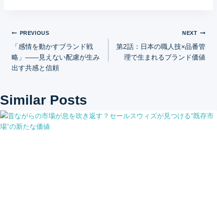
投
PREVIOUS
NEXT
「感情を動かすブランド戦
第2話：日本の職人技×品番管
稿
略」——見えない配慮が生み
理で生まれるブランド価値
出す共感と信頼
ナ
ビ
Similar Posts
ゲ
ー
シ
ョ
ン