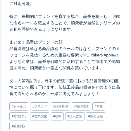
に対応可能。
特に、長期的にブランドを育てる場合、品番を統一し、明確
な命名ルールを確立することで、消費者が自然とシリーズの
進化を理解できるようになります。
まとめ：品番はブランドの顔
品番管理は単なる商品識別のツールではなく、ブランドのメ
ッセージを発信するための重要な要素です。NikeやAppleの
ような企業は、品番を戦略的に活用することで市場での認知
度を高め、消費者との強固な関係を築いています。
次回の第2話では、日本の伝統工芸における品番管理の可能
性について掘り下げます。伝統工芸品の価値をどのように品
番で高められるのか、一緒に考えてみましょう！
Post
#
セールス
#
ブランド
#
品番管理
#
商品管理
#
営業
Tags:
#
営業代行
#
営業支援
#
在庫
#
法人営業
#
販売促進
#
販路開拓