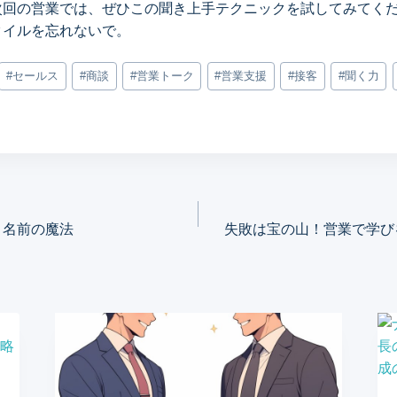
次回の営業では、ぜひこの聞き上手テクニックを試してみてく
タイルを忘れないで。
#
セールス
#
商談
#
営業トーク
#
営業支援
#
接客
#
聞く力
！名前の魔法
失敗は宝の山！営業で学び