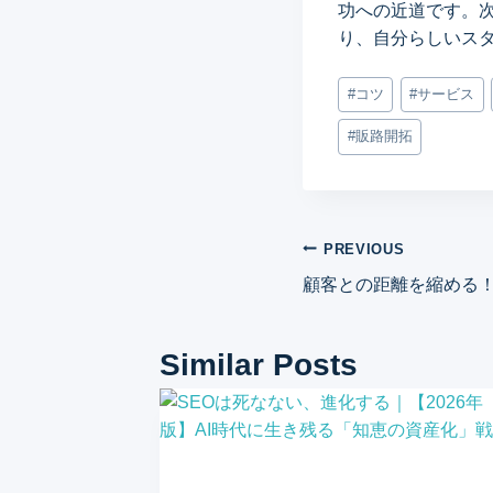
功への近道です。
り、自分らしいス
Post
#
コツ
#
サービス
Tags:
#
販路開拓
投
PREVIOUS
顧客との距離を縮める
稿
ナ
Similar Posts
ビ
ゲ
ー