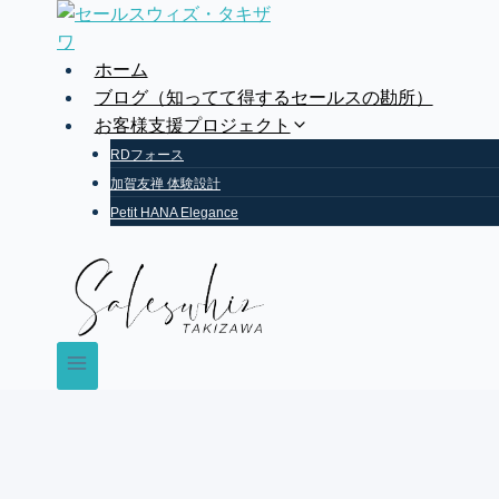
Skip
to
content
ホーム
ブログ（知ってて得するセールスの勘所）
お客様支援プロジェクト
RDフォース
加賀友禅 体験設計
Petit HANA Elegance