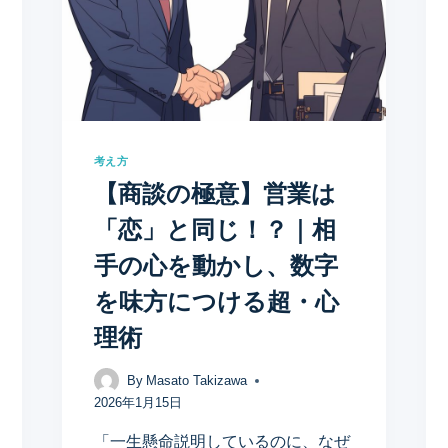
考え方
【商談の極意】営業は
「恋」と同じ！？｜相
手の心を動かし、数字
を味方につける超・心
理術
By
Masato Takizawa
2026年1月15日
「一生懸命説明しているのに、なぜ