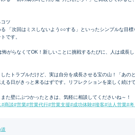
るコツ
る 「次回はミスしないよう○○する」といったシンプルな目標
ントです。
は怖がらなくてOK！新しいことに挑戦するたびに、人は成長し
としたトラブルだけど、実は自分を成長させる宝の山！「あの
思える日がきっと来るはずです。リフレクションを楽しく続け
！
しまた壁にぶつかったときは、気軽に相談してくださいね～！
ス
#
商談
#
営業
#
営業代行
#
営業支援
#
成功体験
#
接客
#
法人営業
#
考
の道