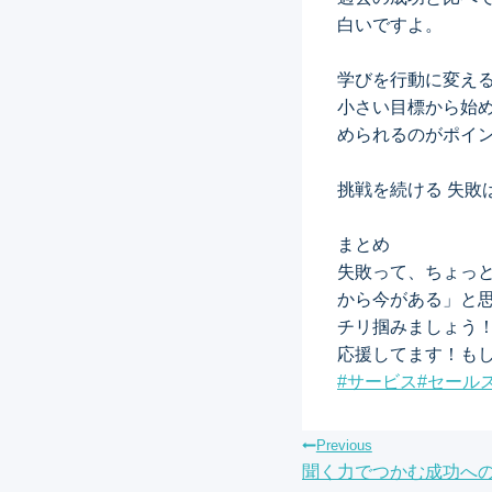
白いですよ。
学びを行動に変え
小さい目標から始め
められるのがポイ
挑戦を続ける 失敗
まとめ
失敗って、ちょっ
から今がある」と
チリ掴みましょう
応援してます！も
Post
#
サービス
#
セール
Tags:
投
Previous
聞く力でつかむ成功へ