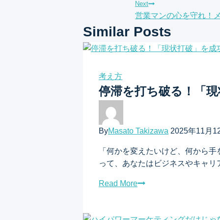
稿
Next
営業マンの心を守れ！
ナ
Similar Posts
ビ
ゲ
考え方
ー
停滞を打ち破る！「現
シ
ョ
By
Masato Takizawa
2025年11月1
ン
「何かを変えたいけど、何から手
って、あなたはビジネスやキャリ
Read More