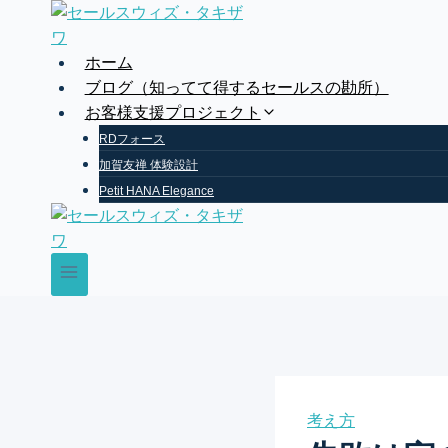
Skip
to
content
ホーム
ブログ（知ってて得するセールスの勘所）
お客様支援プロジェクト
RDフォース
加賀友禅 体験設計
Petit HANA Elegance
考え方