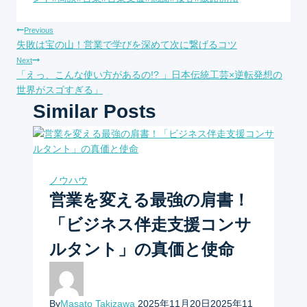
投
Previous
失敗は宝の山！営業で学びを深めて次に繋げるコツ
稿
Next
「えっ、こんな使い方があるの!? 」日本伝統工芸×逆転発想の
ナ
世界がスゴすぎる」
Similar Posts
ビ
ゲ
ー
ノウハウ
営業を変える最強の肩書！
シ
「ビジネス伴走支援コンサ
ョ
ルタント」の真価と使命
ン
By
Masato Takizawa
2025年11月20日
2025年11