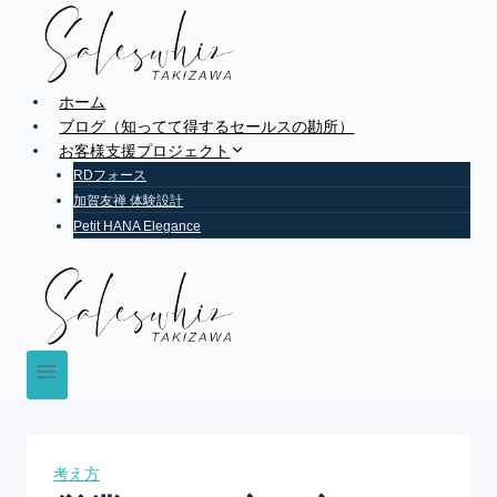
Skip
to
content
ホーム
ブログ（知ってて得するセールスの勘所）
お客様支援プロジェクト
RDフォース
加賀友禅 体験設計
Petit HANA Elegance
考え方