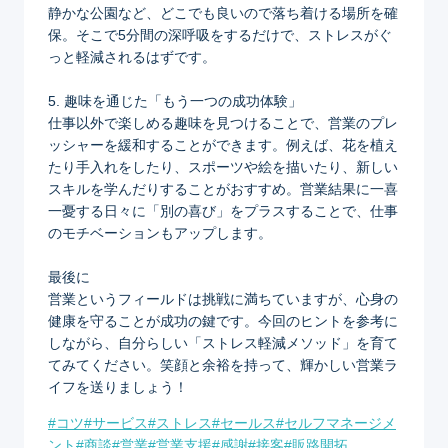
静かな公園など、どこでも良いので落ち着ける場所を確
保。そこで5分間の深呼吸をするだけで、ストレスがぐ
っと軽減されるはずです。
5. 趣味を通じた「もう一つの成功体験」
仕事以外で楽しめる趣味を見つけることで、営業のプレ
ッシャーを緩和することができます。例えば、花を植え
たり手入れをしたり、スポーツや絵を描いたり、新しい
スキルを学んだりすることがおすすめ。営業結果に一喜
一憂する日々に「別の喜び」をプラスすることで、仕事
のモチベーションもアップします。
最後に
営業というフィールドは挑戦に満ちていますが、心身の
健康を守ることが成功の鍵です。今回のヒントを参考に
しながら、自分らしい「ストレス軽減メソッド」を育て
てみてください。笑顔と余裕を持って、輝かしい営業ラ
イフを送りましょう！
Post
#
コツ
#
サービス
#
ストレス
#
セールス
#
セルフマネージメ
Tags:
ント
#
商談
#
営業
#
営業支援
#
感謝
#
接客
#
販路開拓