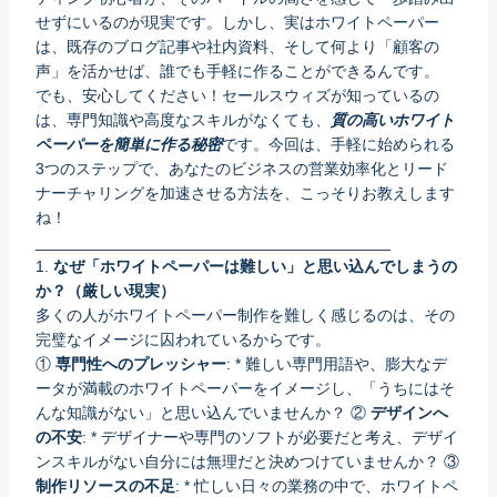
せずにいるのが現実です。しかし、実はホワイトペーパー
は、既存のブログ記事や社内資料、そして何より「顧客の
声」を活かせば、誰でも手軽に作ることができるんです。
でも、安心してください！セールスウィズが知っているの
は、専門知識や高度なスキルがなくても、
質の高いホワイト
ペーパーを簡単に作る秘密
です。今回は、手軽に始められる
3つのステップで、あなたのビジネスの営業効率化とリード
ナーチャリングを加速させる方法を、こっそりお教えします
ね！
________________________________________
1.
なぜ「ホワイトペーパーは難しい」と思い込んでしまうの
か？（厳しい現実）
多くの人がホワイトペーパー制作を難しく感じるのは、その
完璧なイメージに囚われているからです。
①
専門性へのプレッシャー
: * 難しい専門用語や、膨大なデ
ータが満載のホワイトペーパーをイメージし、「うちにはそ
んな知識がない」と思い込んでいませんか？ ②
デザインへ
の不安
: * デザイナーや専門のソフトが必要だと考え、デザイ
ンスキルがない自分には無理だと決めつけていませんか？ ③
制作リソースの不足
: * 忙しい日々の業務の中で、ホワイトペ