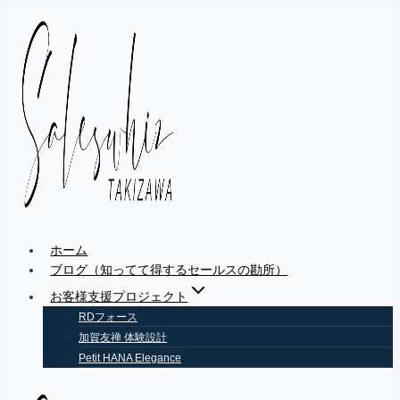
Skip
to
content
ホーム
ブログ（知ってて得するセールスの勘所）
お客様支援プロジェクト
RDフォース
加賀友禅 体験設計
Petit HANA Elegance