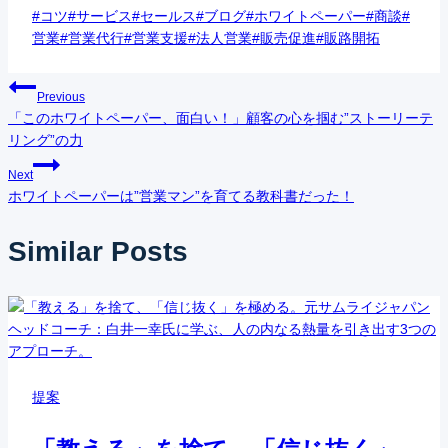
Post
#
コツ
#
サービス
#
セールス
#
ブログ
#
ホワイトペーパー
#
商談
#
Tags:
営業
#
営業代行
#
営業支援
#
法人営業
#
販売促進
#
販路開拓
投
Previous
「このホワイトペーパー、面白い！」顧客の心を掴む”ストーリーテ
稿
リング”の力
ナ
Next
ホワイトペーパーは”営業マン”を育てる教科書だった！
ビ
Similar Posts
ゲ
ー
シ
ョ
提案
ン