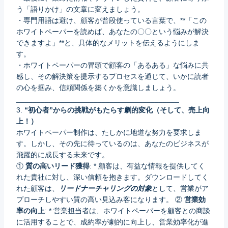
う「語りかけ」の文章に変えましょう。
・専門用語は避け、顧客が普段使っている言葉で、**「この
ホワイトペーパーを読めば、あなたの〇〇という悩みが解決
できますよ」**と、具体的なメリットを伝えるようにしま
す。
・ホワイトペーパーの冒頭で顧客の「あるある」な悩みに共
感し、その解決策を提示するプロセスを通じて、いかに読者
の心を掴み、信頼関係を築くかを意識しましょう。
________________________________________
3.
“初心者”からの挑戦がもたらす劇的変化（そして、売上向
上！）
ホワイトペーパー制作は、たしかに地道な努力を要求しま
す。しかし、その先に待っているのは、あなたのビジネスが
飛躍的に成長する未来です。
①
質の高いリード獲得
: * 顧客は、有益な情報を提供してく
れた貴社に対し、深い信頼を抱きます。ダウンロードしてく
れた顧客は、
リードナーチャリングの対象
として、営業がア
プローチしやすい質の高い見込み客になります。 ②
営業効
率の向上
: * 営業担当者は、ホワイトペーパーを顧客との商談
に活用することで、成約率が劇的に向上し、営業効率化が進