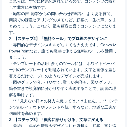
これらは、すでに体系化されているので、コンテンツの核と
して非常に有効です。
・顧客の声: 顧客からの問い合わせ内容や、よくある質問、
商談での課題ヒアリングのメモなど、顧客の「生の声」をま
とめましょう。これが、最も顧客に響くコンテンツになりま
す。
2.
【ステップ2】「無料ツール」でプロ級のデザインに
・専門的なデザインスキルがなくても大丈夫です。Canvaや
PowerPointなど、誰でも簡単に使える無料のツールを活用し
ましょう。
・テンプレートの活用: 多くのツールには、ホワイトペーパ
ー用のテンプレートが用意されています。文字と画像を差し
替えるだけで、プロのようなデザインが完成します。
・図やグラフで分かりやすく: 難しい内容も、図やグラフ、
箇条書きで視覚的に分かりやすく表現することで、読者の理
解を助けます。
・**「見えない日々の努力を怠ってはいけません。」**コンテ
ンツのレイアウトやフォントを統一するなど、地道な工夫が
信頼性を高めます。
3.
【ステップ3】「顧客に語りかける」文章に変える
・最後に、集めた情報やデザインした資料を、顧客に寄り添