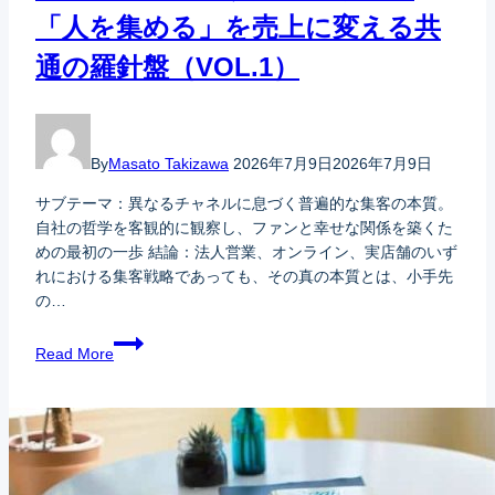
「人を集める」を売上に変える共
通の羅針盤（VOL.1）
By
Masato Takizawa
2026年7月9日
2026年7月9日
サブテーマ：異なるチャネルに息づく普遍的な集客の本質。
自社の哲学を客観的に観察し、ファンと幸せな関係を築くた
めの最初の一歩 結論：法人営業、オンライン、実店舗のいず
れにおける集客戦略であっても、その真の本質とは、小手先
の…
Read More