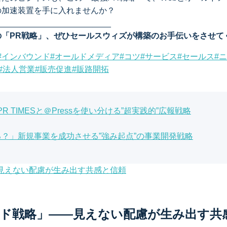
の加速装置を手に入れませんか？
_________________________
の「PR戦略」、ぜひセールスウィズが構築のお手伝いをさせて
#
インバウンド
#
オールドメディア
#
コツ
#
サービス
#
セールス
#
ニ
#
法人営業
#
販売促進
#
販路開拓
 TIMESと＠Pressを使い分ける”超実践的”広報戦略
？」新規事業を成功させる”強み起点”の事業開発戦略
ド戦略」——見えない配慮が生み出す共