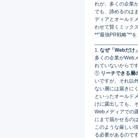
れが、多くの企業
でも、諦めるのは
ディアとオールド
わせて賢くミック
**”最強PR戦略”
_______________
1.
なぜ「Webだけ
多くの企業がWeb
れていないからで
①
リーチできる層
いですが、それ以
ない層には届きにく
といったオールド
けに露出しても、
Webメディアでの
にまで届かせるの
このような厳しい
る必要があるので