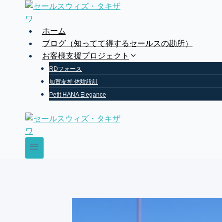
Skip
to
content
ホーム
ブログ（知ってて得するセールスの勘所）
お客様支援プロジェクト
RDフォース
加賀友禅 体験設計
Petit HANA Elegance