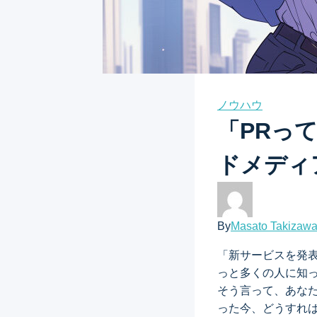
ノウハウ
「PRっ
ドメディ
By
Masato Takizaw
「新サービスを発
っと多くの人に知
そう言って、あなた
った今、どうすれ