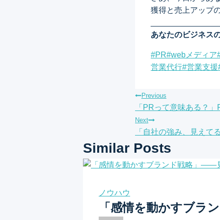
獲得と売上アップ
_______________
あなたのビジネス
Post
#
PR
#
webメディア
Tags:
営業代行
#
営業支援
投
Previous
「PRって意味ある？」PR
稿
Next
「自社の強み、見えてる
ナ
Similar Posts
ビ
ゲ
ノウハウ
ー
「感情を動かすブラン