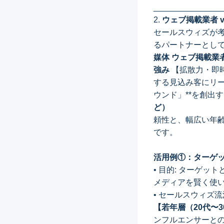
_______________
2.
ウェブ掲載業者 
セールスウィズが考
るパートナーとし
媒体 ウェブ掲載業
強み
【拡散力・即時
する見込み客に
ウンド
ど）
頼性と、幅広い年
です
活用例①：ターゲ
• 目的: ターゲ
メディアを賢く使
• セールスウィズ流
【若年層（20代〜3
ンフルエンサーと