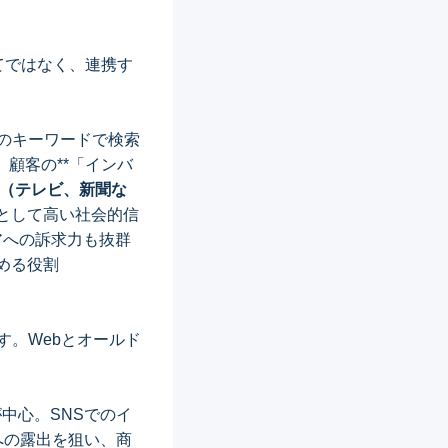
てではなく、連携す
定のキーワードで検索
顧客の**「インバ
（テレビ、新聞な
として高い社会的信
アへの訴求力も抜群
める役割
す。Webとオールド
が中心。SNSでのイ
への露出を狙い、商