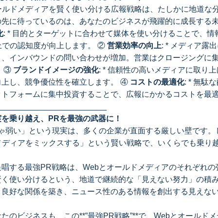
オールドメディアを賢く使い分ける広報戦略は、たしかに地道な
の先に待っているのは、あなたのビジネスが飛躍的に成長する
化
: * 目的とターゲットに合わせて媒体を使い分けることで、
上での認知度が向上します。 ②
営業効率の向上
: * メディア
り、インバウンドの問い合わせが増加。営業はクロージングに
 ③
ブランドイメージの強化
: * 信頼性の高いメディアに取り
上し、競争優位性を確立します。 ④
コストの最適化
: * 無
ットフォームに集中投資することで、広報にかかるコストを最
_________________________
を乗り越え、PRを最強の武器に！
じゃ弱い」という現実は、多くの企業が直面する厳しい壁です。
ドメディアをミックスする」という賢い戦略で、いくらでも乗り
唱する最強PR戦略は、Webとオールドメディアのそれぞれの
賢く使い分けるという、地道で継続的な「見えない努力」の積
と良好な関係を築き、ニュース性のある情報を創出する見えな
たのビジネスも、この**”最強PR戦略”**で、Webとオールド