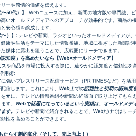
ーリーや感情的価値を伝えます。
代〜50代）】
: Webニュースに加え、新聞の地方版や専門誌、
の高いオールドメディアへのアプローチが効果的です。商品の
頼と安心感を醸成します。
代〜）】
: テレビや新聞、ラジオといったオールドメディアが
。健康や生活をテーマにした情報番組、地域に根ざした新聞記
せた媒体に露出を狙うことで、広範囲にリーチできます。
認知度」を高めたいなら【Web×オールドメディア】
サービスや商品を市場に投入する際に、速やかに認知度と信頼性を
活用術:
アに強いプレスリリース配信サービス（PR TIMESなど）を活
斉配信します。これにより、
Web上での話題性と初期の認知度
スを元に、テレビの情報番組や新聞の経済面で取り上げてもら
します。
Webで話題になっているという実績は、オールドメデ
ります。
テレビや新聞で紹介されることで、Webだけではリー
信頼性を高めることができます。
_________________________
がもたらす劇的変化（そして、売上向上！）