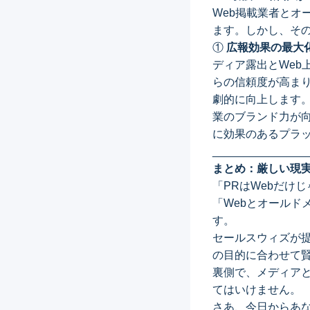
Web掲載業者と
ます。しかし、そ
①
広報効果の最大
ディア露出とWeb
らの信頼度が高ま
劇的に向上します。
業のブランド力が向
に効果のあるプラ
_______________
まとめ：厳しい現実
「PRはWebだけ
「Webとオール
す。
セールスウィズが提
の目的に合わせて
裏側で、メディア
てはいけません。
さあ、今日からあな