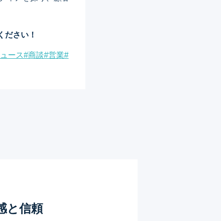
ください！
ュース
#
商談
#
営業
#
感と信頼