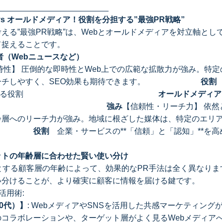
_________________________
vs オールドメディア！役割を分担する”最強PR戦略”
える”最強PR戦略”は、Webとオールドメディアを対立軸とし
て捉えることです。
者（Webニュースなど）
性】 圧倒的な即時性とWeb上での広範な拡散力が強み。特
リーチしやすく、SEO効果も期待できます。
役割
」**を創出する役割
オールドメディア
強み
【信頼性・リーチ力】 依然
齢層へのリーチ力が強み。地域に根ざした媒体は、特定のエリ
。
役割
企業・サービスの**「信頼」と「認知」**を高
ットの年齢層に合わせた賢い使い分け
ットとする顧客層の年齢によって、効果的なPR手法は全く異なりま
い分けることが、より確実に顧客に情報を届ける鍵です。
活用術:
0代）】
: WebメディアやSNSを活用した共感マーケティング
のコラボレーションや、ターゲット層がよく見るWebメディア