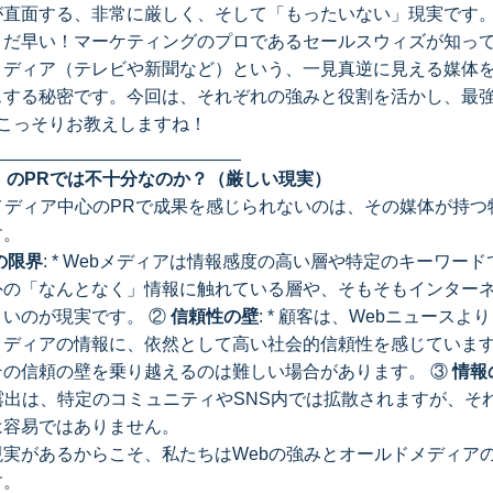
が直面する、非常に厳しく、そして「もったいない」現実です
まだ早い！マーケティングのプロであるセールスウィズが知って
メディア（テレビや新聞など）という、一見真逆に見える媒体
スする秘密です。今回は、それぞれの強みと役割を活かし、最
**をこっそりお教えしますね！
_________________________
」のPRでは不十分なのか？（厳しい現実）
メディア中心のPRで成果を感じられないのは、その媒体が持つ
す。
の限界
: * Webメディアは情報感度の高い層や特定のキーワー
外の「なんとなく」情報に触れている層や、そもそもインター
いのが現実です。 ②
信頼性の壁
: * 顧客は、Webニュース
メディアの情報に、依然として高い社会的信頼性を感じています
その信頼の壁を乗り越えるのは難しい場合があります。 ③
情報
露出は、特定のコミュニティやSNS内では拡散されますが、そ
は容易ではありません。
現実があるからこそ、私たちはWebの強みとオールドメディア
す。