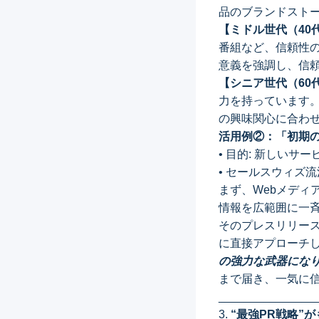
品のブランドスト
【ミドル世代（40
番組など、信頼性
意義を強調し、信
【シニア世代（60
力を持っています
の興味関心に合わ
活用例②：「初期の
• 目的: 新しい
• セールスウィズ流
まず、Webメディ
情報を広範囲に一
そのプレスリリー
に直接アプローチ
の強力な武器にな
まで届き、一気に
_______________
3.
“最強PR戦略”