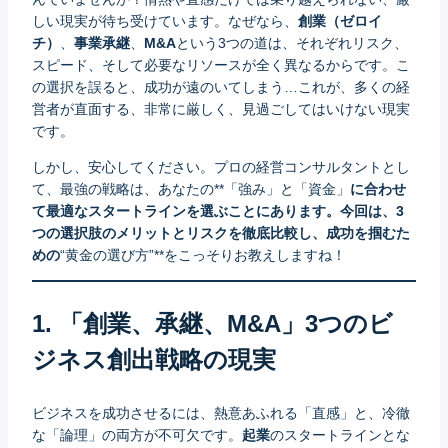
しい現実が待ち受けています。なぜなら、
創業（ゼロイ
チ）
、
事業承継
、
M&A
という3つの道は、それぞれリスク、
スピード、そして必要なリソースが全く異なるからです。こ
の選択を誤ると、成功が遠のいてしまう…これが、多くの経
営者が直面する、非常に厳しく、見過ごしてはいけない現実
です。
しかし、安心してください。プロの経営コンサルタントとし
て、最強の戦略は、あなたの**「強み」と「資金」
に合わせ
て最適なスタートラインを選ぶことにあります。今回は、3
つの選択肢のメリットとリスクを徹底比較し、成功を掴むた
めの
“黄金の選び方”**をこっそりお教えしますね！
1. 「創業、承継、M&A」3つのビ
ジネス創出戦略の現実
ビジネスを成功させるには、熱意あふれる「直感」と、冷徹
な「論理」の両方が不可欠です。
起業
のスタートラインとな