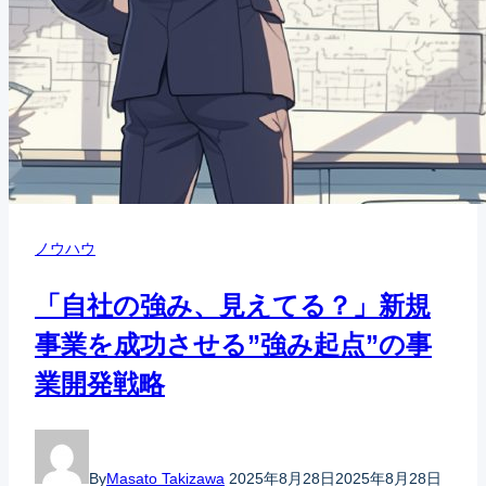
ノウハウ
「自社の強み、見えてる？」新規
事業を成功させる”強み起点”の事
業開発戦略
By
Masato Takizawa
2025年8月28日
2025年8月28日