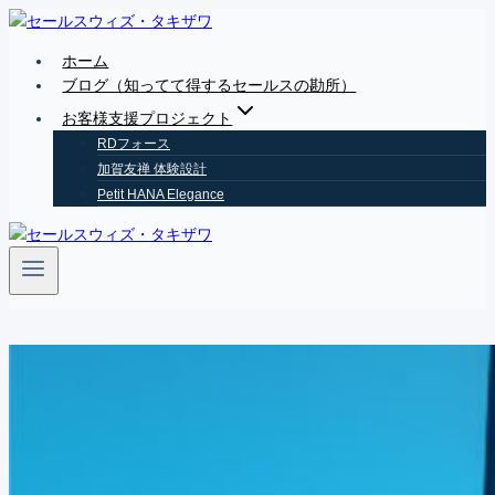
Skip
to
ホーム
content
ブログ（知ってて得するセールスの勘所）
お客様支援プロジェクト
RDフォース
加賀友禅 体験設計
Petit HANA Elegance