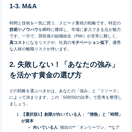
1-3. M&A
時間と技術を一気に買う、スピード重視の戦略です。特定の
技術
や
ノウハウ
を瞬時に獲得し、市場に参入できる点が魅力
です。一方で、買収後の組織統合（PMI）が非常に難しく、
高コスト
になるリスクや、社員の
モチベーション低下
、優秀
な人材の離職リスクが伴います。
2. 失敗しない！「あなたの強み」
を活かす黄金の選び方
どの戦略を選ぶべきかは、あなたの「強み」と「リソース」
によって決まります。この「50対50の比率」で思考を整理し
ましょう。
【選択肢1】創業が向いている人：「情熱」と「時間」
が資本
向いている人
: 独自の**「オンリーワン」**なア