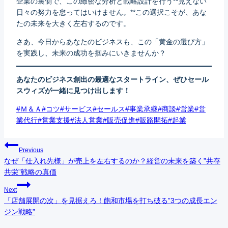
企業の裏側で、この緻密な分析と戦略設計を行う**見えない
日々の努力を怠ってはいけません。**この選択こそが、あな
たの未来を大きく左右するのです。
さあ、今日からあなたのビジネスも、この「黄金の選び方」
を実践し、未来の成功を掴みにいきませんか？
あなたのビジネス創出の最適なスタートライン、ぜひセール
スウィズが一緒に見つけ出します！
Post
#
Ｍ＆Ａ
#
コツ
#
サービス
#
セールス
#
事業承継
#
商談
#
営業
#
営
Tags:
業代行
#
営業支援
#
法人営業
#
販売促進
#
販路開拓
#
起業
投
Previous
なぜ「仕入れ先様」が売上を左右するのか？経営の未来を築く”共存
稿
共栄”戦略の真価
ナ
Next
「店舗展開の次」を見据えろ！飽和市場を打ち破る”3つの成長エン
ビ
ジン戦略”