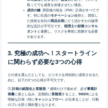
取ってでも成長を加速させたい場合。
成功の鍵
: 買収後の統合（PMI）計画がすべてで
す。特に社員の
モチベーション
維持と、買収し
た技術を自社の
商品企画
にどう活かすかの論理
的な設計が不可欠です。
税理士
や
財務コンサル
タント
と連携し、リスクを事前に把握する必要
があります。
3. 究極の成功へ！スタートライン
に関わらず必要な3つの心得
どの道を選んだとしても、ビジネスを持続的に成長させるた
めに、以下の3つの心得が不可欠です。
①
計画の紙面化と客観視
: * 感情だけで進めず、必ず
事業計
画書
に落とし込み、定期的に
客観視
すること。
5W2H
による
明確な計画（特に
キャッシュフロー
）が出来ることが、行動
のブレを防ぐ羅針盤となります。