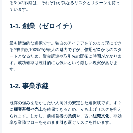
る3つの戦略は、それぞれが異なるリスクとリターンを持っ
ています。
1-1. 創業（ゼロイチ）
最も情熱的な選択です。独自のアイデアをそのまま形にでき
る**自由度100%**が最大の魅力ですが、
信用ゼロ
からのスタ
ートとなるため、資金調達や取引先の開拓に時間がかかりま
す。成功確率は統計的にも低いという厳しい現実がありま
す。
1-2. 事業承継
既存の強みを活かしたい人向けの安定した選択肢です。すぐ
に
顧客基盤
や
売上
を確保できるため、立ち上げリスクを抑え
られます。しかし、前経営者の
負債
や、古い
組織文化
、非効
率な業務フローをそのまま引き継ぐリスクを伴います。