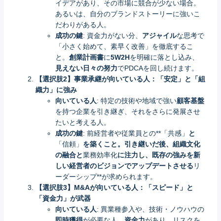
イデアがあり、その市場に競合が少ない場合。
あるいは、自分のブランドストーリーに強いこ
だわりがある人。
成功の鍵
: 資金力がない分、
アジャイル
な思考で
「小さく始めて、素早く改善」を徹底するこ
と。
創業計画書
に
5W2H
を明確に落とし込み、
見えない日々の努力
でPDCAを回し続けます。
【選択肢2】事業承継が向いている人：「安定」と「組
織力」に強み
向いている人
: 特定の技術や地域で強い
顧客基盤
を持つ企業を引き継ぎ、それをさらに発展させ
たいと考える人。
成功の鍵
: 前経営者や従業員との**「共感」
と
「信頼」
を築くこと。引き継いだ後、組織文化
の融合と
業務効率化
に注力し、既存の強みを新
しい経営者のビジョンでアップデートさせる
リ
ーダーシップ**が求められます。
【選択肢3】M&Aが向いている人：「スピード」と
「資金力」が武器
向いている人
: 異業種参入や、技術・ノウハウの
即時獲得
が必要な人。
資金力
があり、リスクを