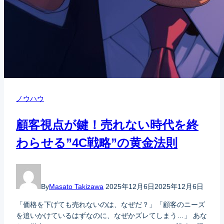
ノウハウ
顧客視点が鍵！売れない時代を終
わらせる”4C戦略”の黄金法則
By
Masato Takizawa
2025年12月6日
2025年12月6日
「価格を下げても売れないのは、なぜだ？」「顧客のニーズ
を追いかけているはずなのに、なぜかズレてしまう…」 あな