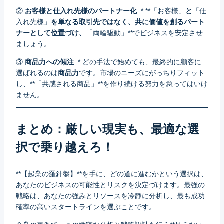
②
お客様と仕入れ先様のパートナー化
: * **「お客様」
と
「仕
入れ先様」
を単なる取引先ではなく、共に価値を創るパート
ナーとして位置づけ、
「両輪駆動」**でビジネスを安定させ
ましょう。
③
商品力への傾注
: * どの手法で始めても、最終的に顧客に
選ばれるのは
商品力
です。市場のニーズにがっちりフィット
し、**「共感される商品」**を作り続ける努力を怠ってはいけ
ません。
まとめ：厳しい現実も、最適な選
択で乗り越えろ！
**【起業の羅針盤】**を手に、どの道に進むかという選択は、
あなたのビジネスの可能性とリスクを決定づけます。最強の
戦略は、あなたの強みとリソースを冷静に分析し、最も成功
確率の高いスタートラインを選ぶことです。