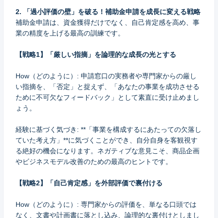
2. 「過小評価の壁」を破る！補助金申請を成長に変える戦略
補助金申請は、資金獲得だけでなく、自己肯定感を高め、事
業の精度を上げる最高の訓練です。
【戦略1】「厳しい指摘」を論理的な成長の光とする
How（どのように）: 申請窓口の実務者や専門家からの厳し
い指摘を、「否定」と捉えず、「あなたの事業を成功させる
ために不可欠なフィードバック」として素直に受け止めまし
ょう。
経験に基づく気づき: **「事業を構成するにあたっての欠落し
ていた考え方」**に気づくことができ、自分自身を客観視す
る絶好の機会になります。ネガティブな意見こそ、商品企画
やビジネスモデル改善のための最高のヒントです。
【戦略2】「自己肯定感」を外部評価で裏付ける
How（どのように）: 専門家からの評価を、単なる口頭では
なく、文書や計画書に落とし込み、論理的な裏付けとしまし