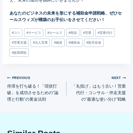
あなたのビジネスの未来を形にする補助金申請戦略、ぜひセ
ールスウィズが構築のお手伝いをさせてください！
Post
#
コツ
#
サービス
#
セールス
#
商談
#
営業
#
営業代行
Tags:
#
営業支援
#
法人営業
#
融資
#
補助金
#
販売促進
#
販路開拓
投
PREVIOUS
NEXT
停滞を打ち破る！「現状打
「丸投げ」はもう古い！営業
稿
破」を成功させるための”論
代行・コンサル・伴走支援
理と行動”の黄金法則
の”最適な使い分け”戦略
ナ
ビ
ゲ