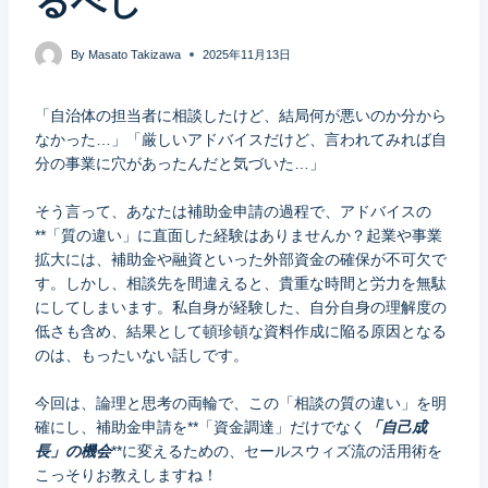
るべし
By
Masato Takizawa
2025年11月13日
「自治体の担当者に相談したけど、結局何が悪いのか分から
なかった…」「厳しいアドバイスだけど、言われてみれば自
分の事業に穴があったんだと気づいた…」
そう言って、あなたは補助金申請の過程で、アドバイスの
**「質の違い」に直面した経験はありませんか？起業や事業
拡大には、補助金や融資といった外部資金の確保が不可欠で
す。しかし、相談先を間違えると、貴重な時間と労力を無駄
にしてしまいます。私自身が経験した、自分自身の理解度の
低さも含め、結果として頓珍頓な資料作成に陥る原因となる
のは、もったいない話しです。
今回は、論理と思考の両輪で、この「相談の質の違い」を明
確にし、補助金申請を**「資金調達」だけでなく
「自己成
長」の機会
**に変えるための、セールスウィズ流の活用術を
こっそりお教えしますね！