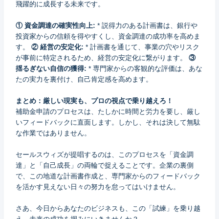
飛躍的に成長する未来です。
① 資金調達の確実性向上:
* 説得力のある計画書は、銀行や
投資家からの信頼を得やすくし、資金調達の成功率を高めま
す。
② 経営の安定化:
* 計画書を通じて、事業の穴やリスク
が事前に特定されるため、経営の安定化に繋がります。
③
揺るぎない自信の獲得:
* 専門家からの客観的な評価は、あな
たの実力を裏付け、自己肯定感を高めます。
まとめ：厳しい現実も、プロの視点で乗り越えろ！
補助金申請のプロセスは、たしかに時間と労力を要し、厳し
いフィードバックに直面します。しかし、それは決して無駄
な作業ではありません。
セールスウィズが提唱するのは、このプロセスを「資金調
達」と「自己成長」の両輪で捉えることです。企業の裏側
で、この地道な計画書作成と、専門家からのフィードバック
を活かす見えない日々の努力を怠ってはいけません。
さあ、今日からあなたのビジネスも、この「試練」を乗り越
え、未来の成功を掴みにいきませんか？