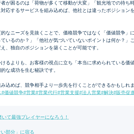
行者が困るのは「荷物が多くて移動が大変」「観光地での待ち
に対応するサービスを組み込めば、他社とは違ったポジション
質的なニーズを見抜くことで、価格競争ではなく「価値競争」
っているのか？」「他社が気づいていないポイントは何か？」
変え、独自のポジションを築くことが可能です。
かけるよりも、お客様の視点に立ち「本当に求められている価
期的な成功を生む秘訣です。
組み込めば、競争相手より一歩先を行くことができるかもしれ
ス
#
価値競争
#
営業
#
営業代行
#
営業支援
#
法人営業
#
解決
#
販売促
磨いて最強プレイヤーになろう！
ない部分」に宿る