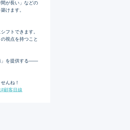
時間が長い」などの
を築けます。
にシフトできます。
この視点を持つこと
値」を提供する——
ませんね！
進
#
顧客目線