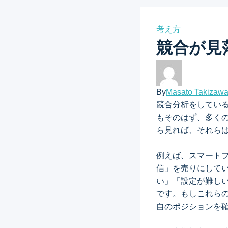
考え方
競合が見
By
Masato Takizaw
競合分析をしてい
もそのはず、多く
ら見れば、それら
例えば、スマート
信」を売りにして
い」「設定が難し
です。もしこれら
自のポジションを