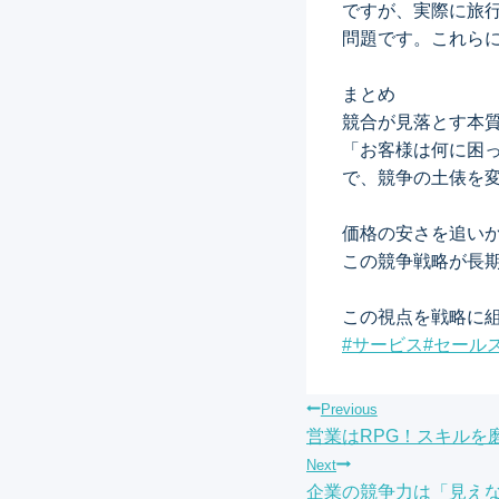
ですが、実際に旅
問題です。これら
まとめ
競合が見落とす本
「お客様は何に困
で、競争の土俵を
価格の安さを追い
この競争戦略が長
この視点を戦略に
Post
#
サービス
#
セール
Tags:
投
Previous
営業はRPG！スキルを
稿
Next
企業の競争力は「見え