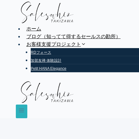
Skip
to
content
ホーム
ブログ（知ってて得するセールスの勘所）
お客様支援プロジェクト
RDフォース
加賀友禅 体験設計
Petit HANA Elegance