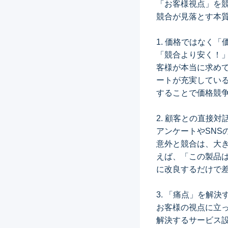
「お客様視点」を
競合が見落とす本
1. 価格ではなく
「競合より安く！
客様が本当に求め
ートが充実してい
することで価格競
2. 顧客との直接対
アンケートやSN
意外と競合は、大
えば、「この製品
に改良するだけで
3. 「痛点」を解
お客様の視点に立
解決するサービス