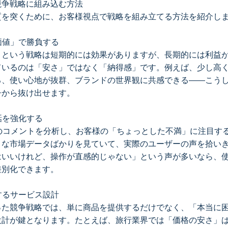
競争戦略に組み込む方法
質を突くために、お客様視点で戦略を組み立てる方法を紹介し
「価値」で勝負する
」という戦略は短期的には効果がありますが、長期的には利益
ているのは「安さ」ではなく「納得感」です。例えば、少し高
る、使い心地が抜群、ブランドの世界観に共感できる——こう
争から抜け出せます。
話を強化する
Sのコメントを分析し、お客様の「ちょっとした不満」に注目す
きな市場データばかりを見ていて、実際のユーザーの声を拾い
はいいけれど、操作が直感的じゃない」という声が多いなら、
差別化できます。
決するサービス設計
った競争戦略では、単に商品を提供するだけでなく、「本当に
設計が鍵となります。たとえば、旅行業界では「価格の安さ」